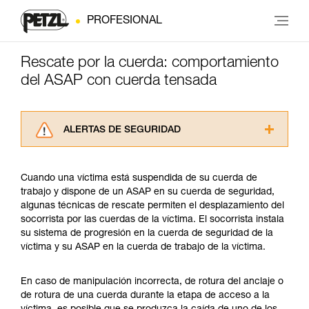
PROFESIONAL
Rescate por la cuerda: comportamiento
del ASAP con cuerda tensada
ALERTAS DE SEGURIDAD
Lea atentamente las fichas técnicas de los
productos utilizados en este consejo antes de
Cuando una víctima está suspendida de su cuerda de
consultarlo. Usted debe comprender la
trabajo y dispone de un ASAP en su cuerda de seguridad,
información de la ficha técnica para poder
algunas técnicas de rescate permiten el desplazamiento del
comprender este complemento informativo.
socorrista por las cuerdas de la víctima. El socorrista instala
Dominar estas técnicas requiere una formación
su sistema de progresión en la cuerda de seguridad de la
y un entrenamiento específico. Confirme a
víctima y su ASAP en la cuerda de trabajo de la víctima.
través de un profesional su capacidad para
ejecutar estas técnicas, solo y con total
seguridad, antes de ejecutarlas de forma
En caso de manipulación incorrecta, de rotura del anclaje o
autónoma.
de rotura de una cuerda durante la etapa de acceso a la
Damos ejemplos de técnicas relacionadas con