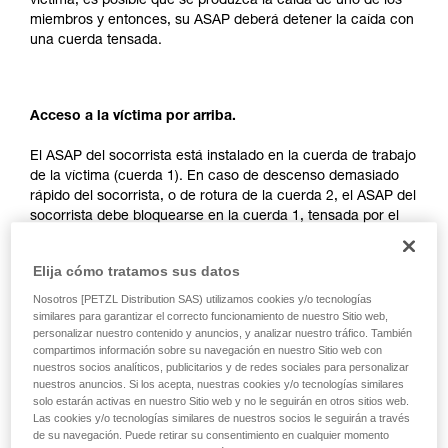
víctima, es posible que se produzca la caída de uno de los
su actividad. Pueden existir otras que no
miembros y entonces, su ASAP deberá detener la caída con
describimos aquí.
una cuerda tensada.
Acceso a la víctima por arriba.
El ASAP del socorrista está instalado en la cuerda de trabajo
de la víctima (cuerda 1). En caso de descenso demasiado
rápido del socorrista, o de rotura de la cuerda 2, el ASAP del
socorrista debe bloquearse en la cuerda 1, tensada por el
peso de la víctima.
Elija cómo tratamos sus datos
Nosotros [PETZL Distribution SAS) utilizamos cookies y/o tecnologías
similares para garantizar el correcto funcionamiento de nuestro Sitio web,
personalizar nuestro contenido y anuncios, y analizar nuestro tráfico. También
compartimos información sobre su navegación en nuestro Sitio web con
nuestros socios analíticos, publicitarios y de redes sociales para personalizar
nuestros anuncios. Si los acepta, nuestras cookies y/o tecnologías similares
solo estarán activas en nuestro Sitio web y no le seguirán en otros sitios web.
Las cookies y/o tecnologías similares de nuestros socios le seguirán a través
de su navegación. Puede retirar su consentimiento en cualquier momento