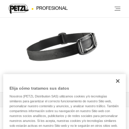
PROFESIONAL
RUBBER
Elija cómo tratamos sus datos
Nosotros [PETZL Distribution SAS) utilizamos cookies y/o tecnologías
Todos los contenidos técnicos
2
Filtrar
similares para garantizar el correcto funcionamiento de nuestro Sitio web,
personalizar nuestro contenido y anuncios, y analizar nuestro tráfico. También
compartimos información sobre su navegación en nuestro Sitio web con
nuestros socios analíticos, publicitarios y de redes sociales para personalizar
nuestros anuncios. Si los acepta, nuestras cookies y/o tecnologías similares
solo estarán activas en nuestro Sitio web y no le seguirán en otros sitios web.