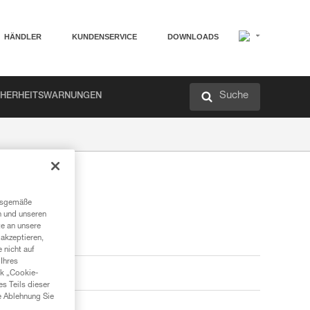
HÄNDLER
KUNDENSERVICE
DOWNLOADS
Suche
CHERHEITSWARNUNGEN
ngsgemäße
n und unseren
te an unsere
akzeptieren,
 nicht auf
Ihres
nk „Cookie-
es Teils dieser
e Ablehnung Sie