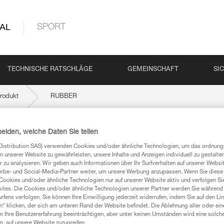
AL
SPORT
TECHNISCHE RATSCHLÄGE
GEMEINSCHAFT
SI
rodukt
RUBBER
heiden, welche Daten Sie teilen
Distribution SAS) verwenden Cookies und/oder ähnliche Technologien, um das ordnu
n unserer Website zu gewährleisten, unsere Inhalte und Anzeigen individuell zu gestalte
 zu analysieren. Wir geben auch Informationen über Ihr Surfverhalten auf unserer Websi
erbe- und Social-Media-Partner weiter, um unsere Werbung anzupassen. Wenn Sie diese 
Cookies und/oder ähnliche Technologien nur auf unserer Website aktiv und verfolgen Sie
ites. Die Cookies und/oder ähnliche Technologien unserer Partner werden Sie während 
mationen
fens verfolgen. Sie können Ihre Einwilligung jederzeit widerrufen, indem Sie auf den Li
n“ klicken, der sich am unteren Rand der Website befindet. Die Ablehnung aller oder ein
 Ihre Benutzererfahrung beeinträchtigen, aber unter keinen Umständen wird eine solch
n, auf unsere Website zuzugreifen.