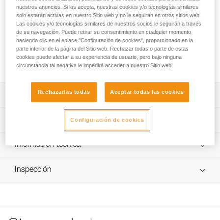
nuestros anuncios. Si los acepta, nuestras cookies y/o tecnologías similares
solo estarán activas en nuestro Sitio web y no le seguirán en otros sitios web.
Hebilla de recambio para linternas frontales TIKKINA, TIKKA,
Las cookies y/o tecnologías similares de nuestros socios le seguirán a través
ACTIK, ARIA y XENA.
de su navegación. Puede retirar su consentimiento en cualquier momento
haciendo clic en el enlace "Configuración de cookies", proporcionado en la
parte inferior de la página del Sitio web. Rechazar todas o parte de estas
Solicite pieza a servicio postventa
cookies puede afectar a su experiencia de usuario, pero bajo ninguna
circunstancia tal negativa le impedirá acceder a nuestro Sitio web.
Rechazarlas todas
Aceptar todas las cookies
Descripción
Compatible con las linternas frontales TIKKINA
Características técnicas
Configuración de cookies
(E060AAXX), TIKKA (E061AAXX), TIKKA CORE
(E067AAXX), ACTIK (E063AAXX), ACTIK CORE
Colores: gris
Información técnica
(E065AAXX), ARIA 1 RGB (E069BAXX), ARIA 2 RGB
(E070BAXX), ARIA 1 (E069AA00), ARIA 2 (E070AA00),
Características por referencia
FAQ
ARIA 1R (E069CA00), ARIA 2R (E071AA00) y XENA
Inspección
FAQ
Referencia : E060BA00
(E004BA00).
Garantía : 3 Años
Ver todo el contenido técnico
Pack : 1