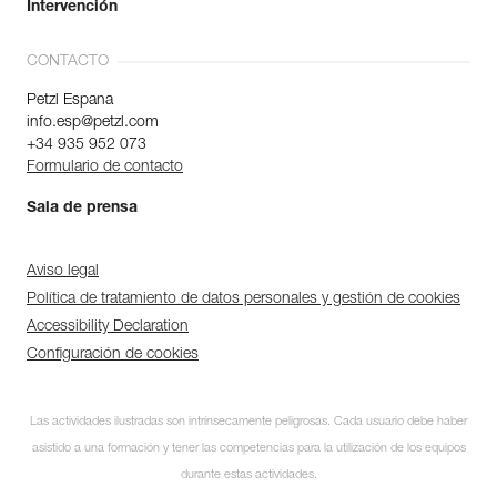
Intervención
CONTACTO
Petzl Espana
info.esp@petzl.com
+34 935 952 073
Formulario de contacto
Sala de prensa
Aviso legal
Política de tratamiento de datos personales y gestión de cookies
Accessibility Declaration
Configuración de cookies
Las actividades ilustradas son intrínsecamente peligrosas. Cada usuario debe haber
asistido a una formación y tener las competencias para la utilización de los equipos
durante estas actividades.