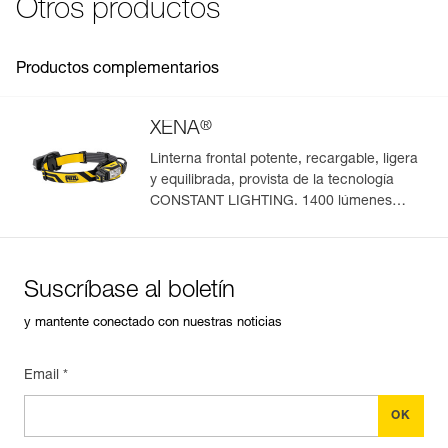
Otros productos
Productos complementarios
®
XENA
Linterna frontal potente, recargable, ligera
y equilibrada, provista de la tecnología
Gestión y control simplificados de tus EPI
CONSTANT LIGHTING. 1400 lúmenes
(modo Boost)
Para añadir un producto de Petzl, basta con escanear su
datamatrix. Toda la información relativa al producto se
cargará automáticamente.
Suscríbase al boletín
Importe y exporte de forma sencilla los datos de sus EPI.
y mantente conectado con nuestras noticias
Consulte el historial de un producto desde su fecha de
fabricación.
Email *
Más información