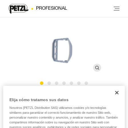
PROFESIONAL
®
®
Hebilla TIKKINA
, TIKKA
,
Elija cómo tratamos sus datos
®
®
ACTIK
, ARIA y XENA
Nosotros [PETZL Distribution SAS) utilizamos cookies y/o tecnologías
similares para garantizar el correcto funcionamiento de nuestro Sitio web,
personalizar nuestro contenido y anuncios, y analizar nuestro tráfico. También
Hebilla de recambio para linternas frontales TIKKINA,
compartimos información sobre su navegación en nuestro Sitio web con
nuestros socios analíticos, publicitarios y de redes sociales para personalizar
TIKKA, ACTIK, ARIA y XENA