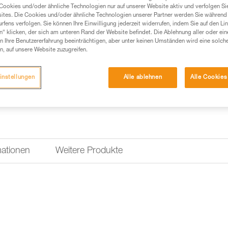
Ersatzschnalle für die
Cookies und/oder ähnliche Technologien nur auf unserer Website aktiv und verfolgen Sie
und XENA
ites. Die Cookies und/oder ähnliche Technologien unserer Partner werden Sie während 
fens verfolgen. Sie können Ihre Einwilligung jederzeit widerrufen, indem Sie auf den Li
Ersatzschnalle für die Stirnl
n“ klicken, der sich am unteren Rand der Website befindet. Die Ablehnung aller oder ein
 Ihre Benutzererfahrung beeinträchtigen, aber unter keinen Umständen wird eine solch
n, auf unsere Website zuzugreifen.
Fordern dieses Teil bei Kund
instellungen
Alle ablehnen
Alle Cookies
mationen
Weitere Produkte