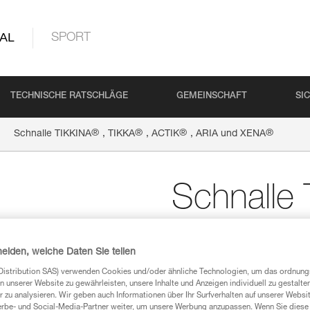
AL
SPORT
TECHNISCHE RATSCHLÄGE
GEMEINSCHAFT
SI
®
®
®
®
Schnalle TIKKINA
, TIKKA
, ACTIK
, ARIA und XENA
Schnalle
®
TIKKA
, 
heiden, welche Daten Sie teilen
®
XENA
Distribution SAS) verwenden Cookies und/oder ähnliche Technologien, um das ordnu
n unserer Website zu gewährleisten, unsere Inhalte und Anzeigen individuell zu gestalte
 zu analysieren. Wir geben auch Informationen über Ihr Surfverhalten auf unserer Websi
erbe- und Social-Media-Partner weiter, um unsere Werbung anzupassen. Wenn Sie diese 