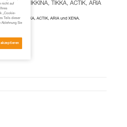
 Stirnlampen TIKKINA, TIKKA, ACTIK, ARIA
 nicht auf
Ihres
nk „Cookie-
ampen TIKKINA, TIKKA, ACTIK, ARIA und XENA.
es Teils dieser
e Ablehnung Sie
enservice
 akzeptieren