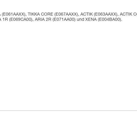
IKKA (E061AAXX), TIKKA CORE (E067AAXX), ACTIK (E063AAXX), ACTIK
IA 1R (E069CA00), ARIA 2R (E071AA00) und XENA (E004BA00).