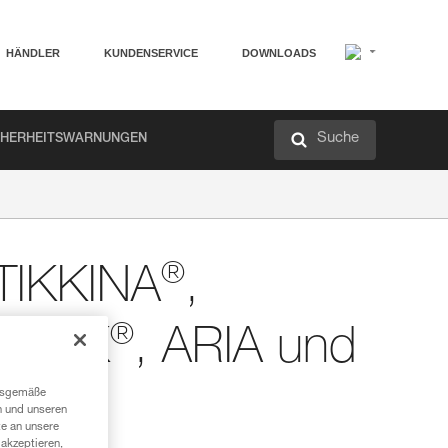
HÄNDLER
KUNDENSERVICE
DOWNLOADS
Suche
CHERHEITSWARNUNGEN
®
 TIKKINA
,
®
ACTIK
, ARIA und
ngsgemäße
n und unseren
te an unsere
akzeptieren,