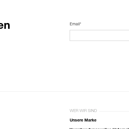
en
Email*
WER WIR SIND
Unsere Marke