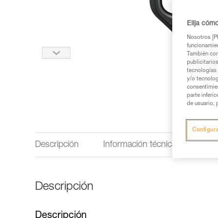
Elija cóm
Nosotros [PE
funcionamien
También com
publicitario
tecnologías 
y/o tecnolog
consentimie
parte inferi
de usuario, 
Configur
Descripción
Información técnica
Insp
Descripción
Descripción