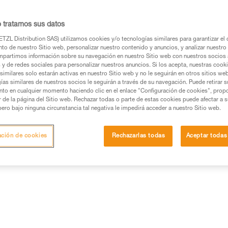
o tratamos sus datos
TZL Distribution SAS) utilizamos cookies y/o tecnologías similares para garantizar el 
to de nuestro Sitio web, personalizar nuestro contenido y anuncios, y analizar nuestro 
partimos información sobre su navegación en nuestro Sitio web con nuestros socios a
s y de redes sociales para personalizar nuestros anuncios. Si los acepta, nuestras cook
similares solo estarán activas en nuestro Sitio web y no le seguirán en otros sitios we
ías similares de nuestros socios le seguirán a través de su navegación. Puede retirar s
nto en cualquier momento haciendo clic en el enlace "Configuración de cookies", prop
or de la página del Sitio web. Rechazar todas o parte de estas cookies puede afectar a 
pero bajo ninguna circunstancia tal negativa le impedirá acceder a nuestro Sitio web.
ación de cookies
Rechazarlas todas
Aceptar todas
Otros productos
ección