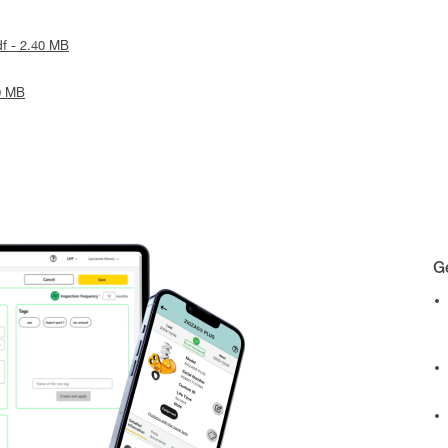
df - 2.40 MB
20 MB
Ge