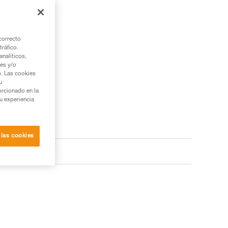
correcto
tráfico.
nalíticos,
ies y/o
b. Las cookies
u
orcionado en la
su experiencia
 las cookies