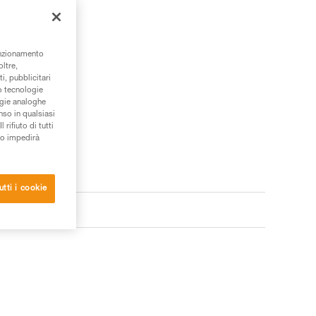
unzionamento
oltre,
i, pubblicitari
/o tecnologie
ogie analoghe
nso in qualsiasi
rifiuto di tutti
to impedirà
utti i cookie