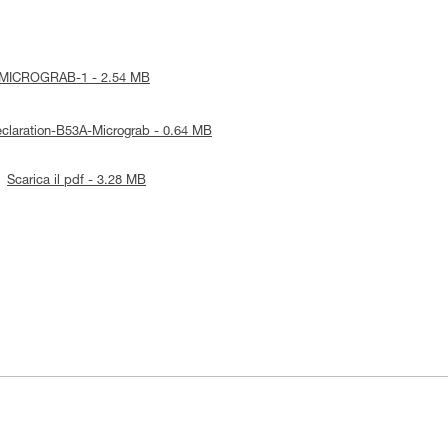
ice-MICROGRAB-1 - 2.54 MB
Declaration-B53A-Micrograb - 0.64 MB
Scarica il pdf - 3.28 MB