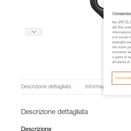
Consenso 
Noi (PETZL D
del Sito web,
informazioni 
e di social m
analoghe sar
dei nostri p
momento facen
o parte di t
all’utente d
Impostaz
Descrizione dettagliata
Informazioni tecnich
Descrizione dettagliata
Descrizione