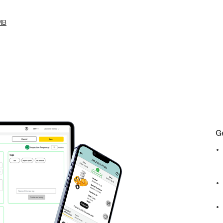
 MB
Ge