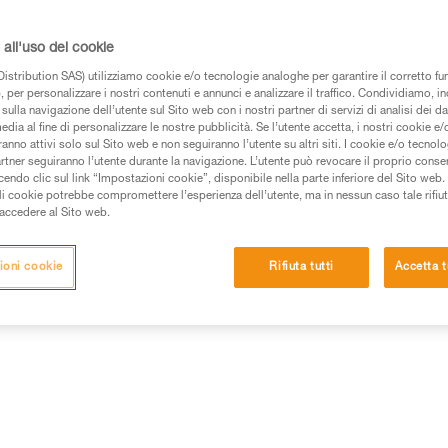
all'uso dei cookie
istribution SAS) utilizziamo cookie e/o tecnologie analoghe per garantire il corretto f
 per personalizzare i nostri contenuti e annunci e analizzare il traffico. Condividiamo, in
sulla navigazione dell’utente sul Sito web con i nostri partner di servizi di analisi dei dat
edia al fine di personalizzare le nostre pubblicità. Se l’utente accetta, i nostri cookie e
anno attivi solo sul Sito web e non seguiranno l’utente su altri siti. I cookie e/o tecnol
artner seguiranno l’utente durante la navigazione. L’utente può revocare il proprio conse
do clic sul link “Impostazioni cookie”, disponibile nella parte inferiore del Sito web. Il 
ali cookie potrebbe compromettere l’esperienza dell’utente, ma in nessun caso tale rifiu
i accedere al Sito web.
ioni cookie
Rifiuta tutti
Accetta t
Altri prodotti
e
Ispezione