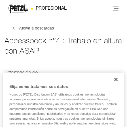
PROFESIONAL
Vuelva a descargas
Accessbook n°4 : Trabajo en altura
con ASAP
Información de
Tus actividades
Idioma
contacto
Elija cómo tratamos sus datos
Nosotros [PETZL Distribution SAS) utilizamos cookies y/o tecnologías
similares para garantizar el correcto funcionamiento de nuestro Sitio web,
Información de contacto
personalizar nuestro contenido y anuncios, y analizar nuestro tráfico. También
compartimos información sobre su navegación en nuestro Sitio web con
nuestros socios analíticos, publicitarios y de redes sociales para personalizar
Introduce tus datos
nuestros anuncios. Si los acepta, nuestras cookies y/o tecnologías similares
solo estarán activas en nuestro Sitio web y no le seguirán en otros sitios web.