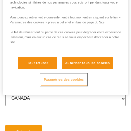
technologies similaires de nos partenaires vous suivront pendant toute votre
navigation.
Vous pouvez retirer votre consentement à tout moment en cliquant sur le lien «
Paramètres des cookies » prévu à cet effet en bas de page du Site.
NOM
*
Le fait de refuser tout ou partie de ces cookies peut dégrader votre expérience
utilisateur, mais en aucun cas ce refus ne vous empêchera d’accéder à notre
Site.
E-MAIL
*
Tout refuser
Autoriser tous les cookies
Paramètres des cookies
PAYS
*