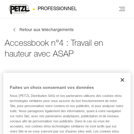
PROFESSIONNEL
Retour aux téléchargements
Accessbook n°4 : Travail en
hauteur avec ASAP
Infos de contact
Tes activités
Langue
Faites un choix concernant vos données
Nous (PETZL Distribution SAS) et nos partenaires utilisons des cookies et/ou
Infos de contact
technologies similaires pour nous assurer du bon fonctionnement de notre
Site, pour personnaliser notre contenu et nos publicités, et pour analyser notre
trafic. Nous partageons également des informations, quant à votre navigation
Inscris tes coordonnées
sur notre Site, avec nos partenaires analytiques, publicitaires et de réseaux
sociaux afin de personnaliser nos publicités. Dans le cas où vous les
acceptez, nos cookies et/ou technologies similaires ne sont actifs que sur
PRÉNOM
*
notre Site et ne vous suivront pas sur d’autres sites web. Les cookies et/ou