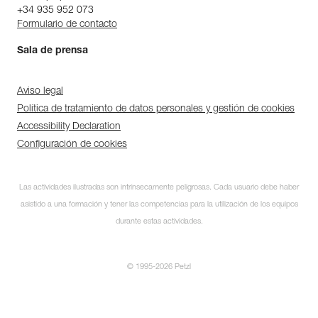
+34 935 952 073
Formulario de contacto
Sala de prensa
Aviso legal
Política de tratamiento de datos personales y gestión de cookies
Accessibility Declaration
Configuración de cookies
Las actividades ilustradas son intrínsecamente peligrosas. Cada usuario debe haber
asistido a una formación y tener las competencias para la utilización de los equipos
Descubra ePPEcentre
durante estas actividades.
Simplifique el control y
seguimiento de su parque de
EPI.
© 1995-2026 Petzl
DESCUBRIR