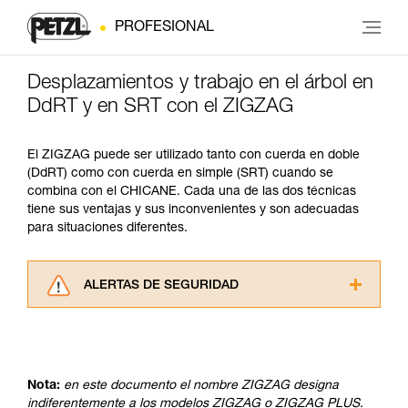
PROFESIONAL
Desplazamientos y trabajo en el árbol en
DdRT y en SRT con el ZIGZAG
El ZIGZAG puede ser utilizado tanto con cuerda en doble
(DdRT) como con cuerda en simple (SRT) cuando se
combina con el CHICANE. Cada una de las dos técnicas
tiene sus ventajas y sus inconvenientes y son adecuadas
para situaciones diferentes.
ALERTAS DE SEGURIDAD
Lea atentamente las fichas técnicas de los
productos utilizados en este consejo antes de
consultarlo. Usted debe comprender la
información de la ficha técnica para poder
Nota:
en este documento el nombre ZIGZAG designa
comprender este complemento informativo.
indiferentemente a los modelos ZIGZAG o ZIGZAG PLUS.