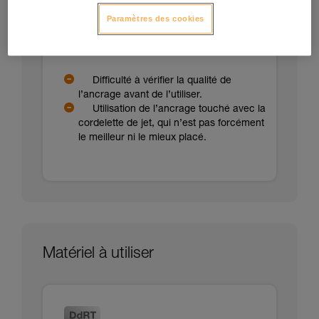
sommet de l’arbre.
Paramètres des cookies
Possibilité d’installer la corde sur un
ancrage débrayable pour favoriser le
secours.
Difficulté à vérifier la qualité de
l’ancrage avant de l’utiliser.
Utilisation de l’ancrage touché avec la
cordelette de jet, qui n’est pas forcément
le meilleur ni le mieux placé.
Matériel à utiliser