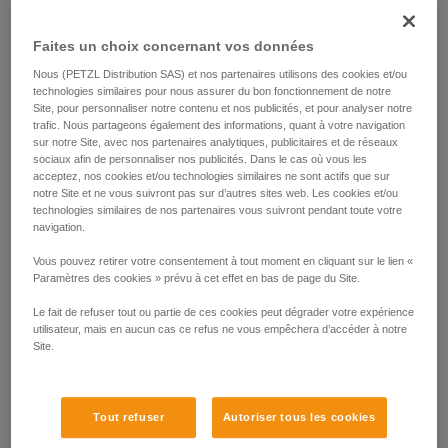
Faites un choix concernant vos données
Nous (PETZL Distribution SAS) et nos partenaires utilisons des cookies et/ou
technologies similaires pour nous assurer du bon fonctionnement de notre
Site, pour personnaliser notre contenu et nos publicités, et pour analyser notre
trafic. Nous partageons également des informations, quant à votre navigation
sur notre Site, avec nos partenaires analytiques, publicitaires et de réseaux
sociaux afin de personnaliser nos publicités. Dans le cas où vous les
acceptez, nos cookies et/ou technologies similaires ne sont actifs que sur
notre Site et ne vous suivront pas sur d’autres sites web. Les cookies et/ou
technologies similaires de nos partenaires vous suivront pendant toute votre
navigation.
Vous pouvez retirer votre consentement à tout moment en cliquant sur le lien «
Paramètres des cookies » prévu à cet effet en bas de page du Site.
Le fait de refuser tout ou partie de ces cookies peut dégrader votre expérience
utilisateur, mais en aucun cas ce refus ne vous empêchera d’accéder à notre
Site.
Possibilité de travailler dès le début de
Tout refuser
Autoriser tous les cookies
l’accès à l’arbre.
Possibilité de travail sans monter au