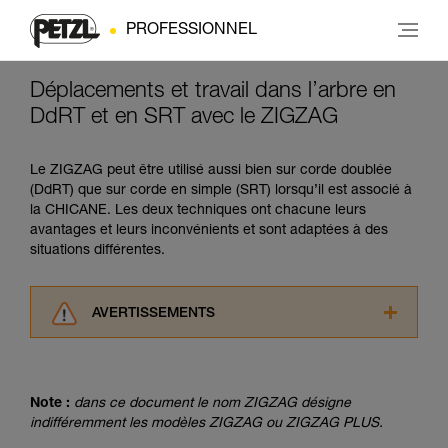
PROFESSIONNEL
Déplacements et travail dans l’arbre en
DdRT et en SRT avec le ZIGZAG
Le ZIGZAG peut être utilisé aussi bien sur corde doublée
(DdRT) que sur corde en simple (SRT) lorsqu’il est associé à
la CHICANE. Les deux techniques ont chacune leurs
avantages et leurs inconvénients et sont adaptées à des
situations différentes.
AVERTISSEMENTS
Lisez attentivement les notices techniques des
produits utilisés dans ce conseil avant de le
consulter. Vous devez avoir compris les
Note :
dans ce document le nom ZIGZAG désigne
informations de la notice technique pour
indifféremment les modèles ZIGZAG ou ZIGZAG PLUS.
pouvoir comprendre ce complément