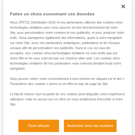
Faites un choix concernant vos données
Nous (PETZL Distribution SAS) et nos partenaires utilisons des cookies et/ou
technologies similaires pour nous assurer du bon fonctionnement de notre
Site, pour personnaliser notre contenu et nos publicités, et pour analyser notre
trafic. Nous partageons également des informations, quant à votre navigation
sur notre Site, avec nos partenaires analytiques, publicitaires et de réseaux
sociaux afin de personnaliser nos publicités. Dans le cas où vous les
acceptez, nos cookies et/ou technologies similaires ne sont actifs que sur
notre Site et ne vous suivront pas sur d’autres sites web. Les cookies et/ou
technologies similaires de nos partenaires vous suivront pendant toute votre
navigation.
Vous pouvez retirer votre consentement à tout moment en cliquant sur le lien «
Paramètres des cookies » prévu à cet effet en bas de page du Site.
Le fait de refuser tout ou partie de ces cookies peut dégrader votre expérience
utilisateur, mais en aucun cas ce refus ne vous empêchera d’accéder à notre
Site.
Possibilité de travailler dès le début de
Tout refuser
Autoriser tous les cookies
l’accès à l’arbre.
Possibilité de travail sans monter au