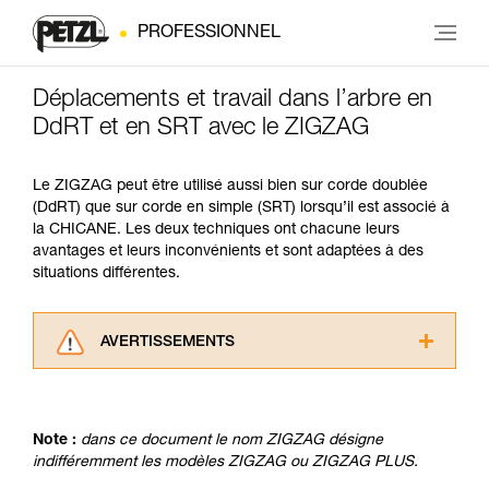
PROFESSIONNEL
Déplacements et travail dans l’arbre en
DdRT et en SRT avec le ZIGZAG
Le ZIGZAG peut être utilisé aussi bien sur corde doublée
(DdRT) que sur corde en simple (SRT) lorsqu’il est associé à
la CHICANE. Les deux techniques ont chacune leurs
avantages et leurs inconvénients et sont adaptées à des
situations différentes.
AVERTISSEMENTS
Lisez attentivement les notices techniques des
produits utilisés dans ce conseil avant de le
consulter. Vous devez avoir compris les
Note :
dans ce document le nom ZIGZAG désigne
informations de la notice technique pour
indifféremment les modèles ZIGZAG ou ZIGZAG PLUS.
pouvoir comprendre ce complément