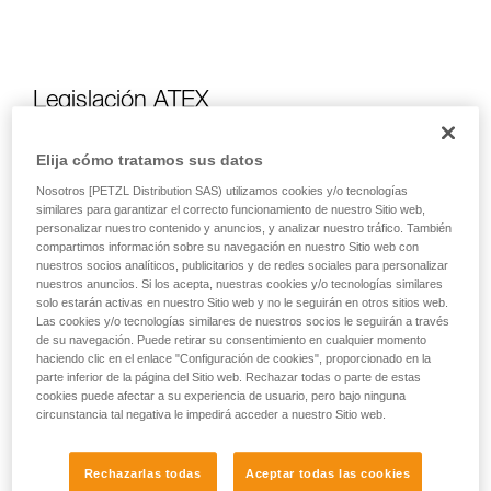
Legislación ATEX
¿Qué es la legislación ATEX?
Elija cómo tratamos sus datos
Nosotros [PETZL Distribution SAS) utilizamos cookies y/o tecnologías
similares para garantizar el correcto funcionamiento de nuestro Sitio web,
La legislación ATEX es una directiva europea que exige, a
personalizar nuestro contenido y anuncios, y analizar nuestro tráfico. También
todos los responsables de una empresa, tener controlados
compartimos información sobre su navegación en nuestro Sitio web con
los riesgos relativos a la explosión de ciertas atmósferas.
nuestros socios analíticos, publicitarios y de redes sociales para personalizar
Para ello, es necesaria una evaluación del riesgo de
nuestros anuncios. Si los acepta, nuestras cookies y/o tecnologías similares
solo estarán activas en nuestro Sitio web y no le seguirán en otros sitios web.
explosión en la empresa para poder identificar todos los
Las cookies y/o tecnologías similares de nuestros socios le seguirán a través
lugares donde pueden formarse atmósferas explosivas y,
de su navegación. Puede retirar su consentimiento en cualquier momento
así, poner los medios para evitar las explosiones.
haciendo clic en el enlace "Configuración de cookies", proporcionado en la
parte inferior de la página del Sitio web. Rechazar todas o parte de estas
cookies puede afectar a su experiencia de usuario, pero bajo ninguna
¿Cómo escoger un material adaptado a una
circunstancia tal negativa le impedirá acceder a nuestro Sitio web.
atmósfera en la que existe un riesgo de
explosión?
Rechazarlas todas
Aceptar todas las cookies