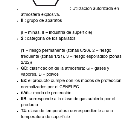
: Utilización autorizada en
atmósfera explosiva.
II :
grupo de aparatos
(I = minas, II = industria de superficie)
2 :
categoría de los aparatos
(1 = riesgo permanente (zonas 0/20), 2 = riesgo
frecuente (zonas 1/21), 3 = riesgo esporádico (zonas
2/22))
GD
: clasificación de la atmósfera: G = gases y
vapores, D = polvos
Ex
: el producto cumple con los modos de protección
normalizados por el CENELEC
nAnL
: modo de protección
IIB
: corresponde a la clase de gas cubierta por el
producto
T4
: clase de temperatura correspondiente a una
temperatura de superficie