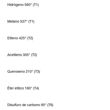
Hidrógeno 560° (T1)
Metano 537° (T1)
Etileno 425° (T2)
Acetileno 305° (T2)
Queroseno 210° (T3)
Éter etílico 160° (T4)
Disulfuro de carbono 95° (T6)