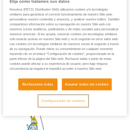
Elija cómo tratamos sus datos
Nosotros [PETZL Distribution SAS) utilizamos cookies y/o tecnologías
similares para garantizar el correcto funcionamiento de nuestro Sitio web,
Cómo calcular la relación del polipasto
personalizar nuestro contenido y anuncios, y analizar nuestro tráfico. También
compartimos información sobre su navegación en nuestro Sitio web con
nuestros socios analíticos, publicitarios y de redes sociales para personalizar
nuestros anuncios. Si los acepta, nuestras cookies y/o tecnologías similares
solo estarán activas en nuestro Sitio web y no le seguirán en otros sitios web.
Las cookies y/o tecnologías similares de nuestros socios le seguirán a través
de su navegación. Puede retirar su consentimiento en cualquier momento
haciendo clic en el enlace "Configuración de cookies", proporcionado en la
parte inferior de la página del Sitio web. Rechazar todas o parte de estas
cookies puede afectar a su experiencia de usuario, pero bajo ninguna
circunstancia tal negativa le impedirá acceder a nuestro Sitio web.
Ensayos de eficacia y rendimiento de
polipastos con MAESTRO, I’D S, PRO
Rechazarlas todas
Aceptar todas las cookies
TRAXION, ROLLCLIP...
Configuración de cookies