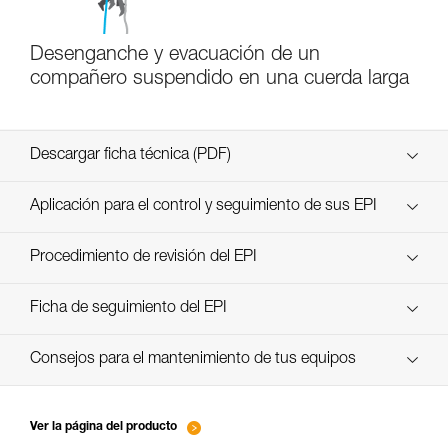
Desenganche y evacuación de un
compañero suspendido en una cuerda larga
Descargar ficha técnica (PDF)
Technical Notice
Aplicación para el control y seguimiento de sus EPI
descubra ePPEcentre
Procedimiento de revisión del EPI
verif-EPI-poulies-procedure-ES
Ficha de seguimiento del EPI
verif-EPI-poulies-suivi-ES
Consejos para el mantenimiento de tus equipos
entretien-poulies-ES
Ver la página del producto