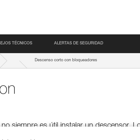
EJOS TÉCNICOS
ALERTAS DE SEGURIDAD
Descenso corto con bloqueadores
con
no siempre es útil instalar un descensor. L
e sucesivamente en el sentido inverso del