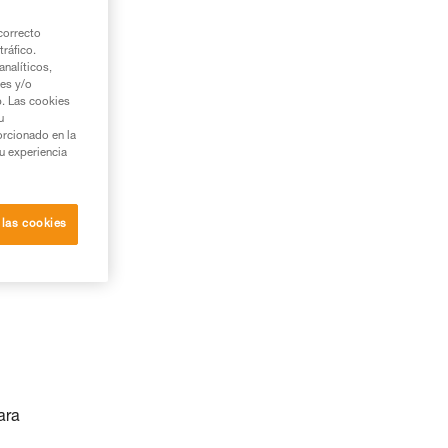
correcto
tráfico.
nalíticos,
ies y/o
b. Las cookies
u
orcionado en la
su experiencia
 las cookies
ara