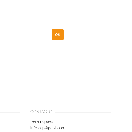
OK
CONTACTO
Petzl Espana
info.esp@petzl.com