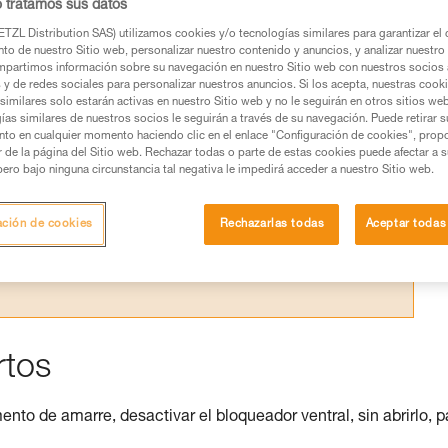
o tratamos sus datos
TZL Distribution SAS) utilizamos cookies y/o tecnologías similares para garantizar el 
to de nuestro Sitio web, personalizar nuestro contenido y anuncios, y analizar nuestro 
partimos información sobre su navegación en nuestro Sitio web con nuestros socios a
s y de redes sociales para personalizar nuestros anuncios. Si los acepta, nuestras cook
similares solo estarán activas en nuestro Sitio web y no le seguirán en otros sitios we
ías similares de nuestros socios le seguirán a través de su navegación. Puede retirar s
os productos utilizados en este consejo antes de
nto en cualquier momento haciendo clic en el enlace "Configuración de cookies", prop
ormación de la ficha técnica para poder comprender
or de la página del Sitio web. Rechazar todas o parte de estas cookies puede afectar a 
pero bajo ninguna circunstancia tal negativa le impedirá acceder a nuestro Sitio web.
mación y un entrenamiento específico. Confirme a
ejecutar estas técnicas, solo y con total seguridad,
ación de cookies
Rechazarlas todas
Aceptar todas
con su actividad. Pueden existir otras que no
rtos
nto de amarre, desactivar el bloqueador ventral, sin abrirlo, p