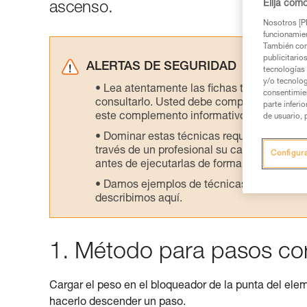
Elija cóm
ascenso.
Nosotros [PE
funcionamien
También com
publicitario
ALERTAS DE SEGURIDAD
tecnologías 
y/o tecnolog
Lea atentamente las fichas técnicas de l
consentimie
consultarlo. Usted debe comprender la inf
parte inferi
este complemento informativo.
de usuario, 
Dominar estas técnicas requiere una for
través de un profesional su capacidad para 
Configur
antes de ejecutarlas de forma autónoma.
Damos ejemplos de técnicas relacionadas 
describimos aquí.
1. Método para pasos co
Cargar el peso en el bloqueador de la punta del eleme
hacerlo descender un paso.