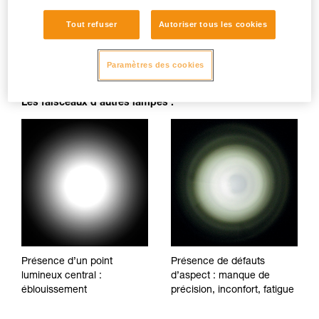
Tout refuser
Autoriser tous les cookies
Faisceau parfaitement homogène : pas de tâches d’ombre,
irrégularités ou de points d'éblouissement, qui fatiguent la
vue et gênent le confort visuel.
Paramètres des cookies
Les faisceaux d’autres lampes :
Présence d’un point
Présence de défauts
lumineux central :
d’aspect : manque de
éblouissement
précision, inconfort, fatigue