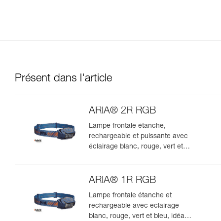
Présent dans l'article
ARIA® 2R RGB
Lampe frontale étanche,
rechargeable et puissante avec
éclairage blanc, rouge, vert et
bleu, idéale pour les
observations en milieu naturel.
625 lumens
ARIA® 1R RGB
Lampe frontale étanche et
rechargeable avec éclairage
blanc, rouge, vert et bleu, idéale