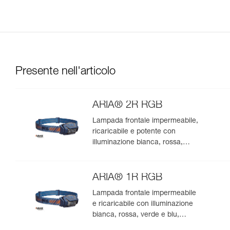
Presente nell'articolo
ARIA® 2R RGB
Lampada frontale impermeabile,
ricaricabile e potente con
illuminazione bianca, rossa,
verde e blu, ideale per
l’osservazione nella natura. 625
lumen
ARIA® 1R RGB
Lampada frontale impermeabile
e ricaricabile con illuminazione
bianca, rossa, verde e blu,
ideale per l’osservazione nella