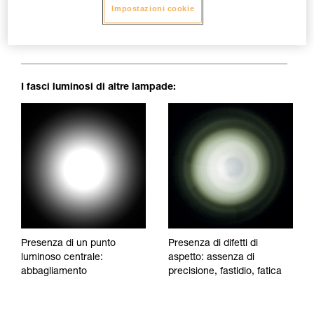
Impostazioni cookie
Fascio luminoso perfettamente omogeneo: niente macchie
d'ombra, irregolarità o punti di abbagliamento, che
stancano la vista e disturbano il comfort visivo.
I fasci luminosi di altre lampade:
Presenza di un punto
Presenza di difetti di
luminoso centrale:
aspetto: assenza di
abbagliamento
precisione, fastidio, fatica