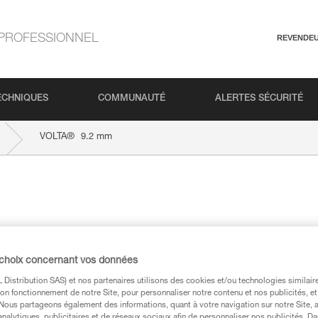
PROFESSIONNEL
REVENDE
ECHNIQUES
COMMUNAUTÉ
ALERTES SÉCURITÉ
®
VOLTA
9.2 mm
 choix concernant vos données
Distribution SAS) et nos partenaires utilisons des cookies et/ou technologies similai
techniques
on fonctionnement de notre Site, pour personnaliser notre contenu et nos publicités, et
. Nous partageons également des informations, quant à votre navigation sur notre Site, 
analytiques, publicitaires et de réseaux sociaux afin de personnaliser nos publicités. Da