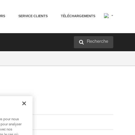
URS
SERVICE CLIENTS
TÉLÉCHARGEMENTS
Recherche
res pour nous
 pour analyser
avec nos
ns le cas où