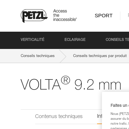
SPORT
VERTICALITÉ
ECLAIRAGE
CONSEILS T
Conseils techniques
Conseils techniques par produit
®
VOLTA
9.2 mm
Faites un
Nous (PETZL 
Informations 
Contenus techniques
assurer du b
notre trafic
partenaires 