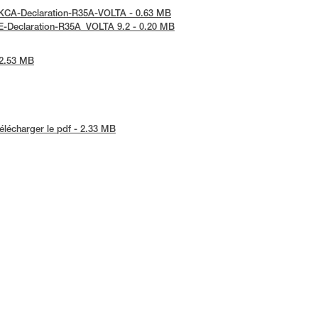
 UKCA-Declaration-R35A-VOLTA - 0.63 MB
 UE-Declaration-R35A_VOLTA 9.2 - 0.20 MB
 2.53 MB
élécharger le pdf - 2.33 MB