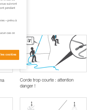
 vous suivront
ront pendant
kies » prévu à
aucun cas ce
 les cookies
Corde trop courte : attention
 ma
danger !