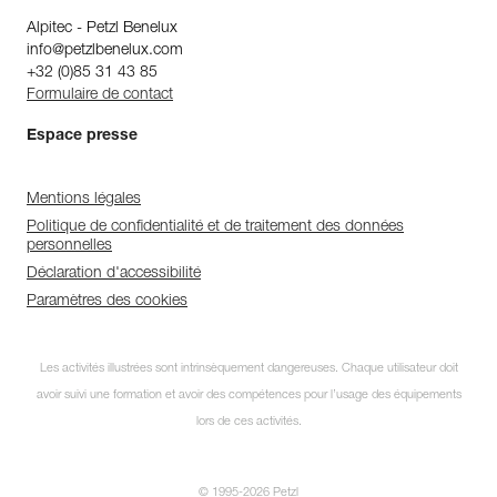
Alpitec - Petzl Benelux
info@petzlbenelux.com
+32 (0)85 31 43 85
Formulaire de contact
Espace presse
Mentions légales
Politique de confidentialité et de traitement des données
personnelles
Déclaration d'accessibilité
Paramètres des cookies
Les activités illustrées sont intrinsèquement dangereuses. Chaque utilisateur doit
avoir suivi une formation et avoir des compétences pour l’usage des équipements
lors de ces activités.
© 1995-2026 Petzl