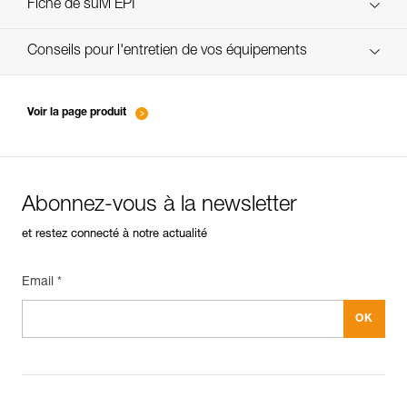
verif-EPI-cordes-procedure-FR
Fiche de suivi EPI
verif-EPI-cordes-suivi- FR
Conseils pour l'entretien de vos équipements
entretien-cordes_FR
Voir la page produit
Abonnez-vous à la newsletter
et restez connecté à notre actualité
Email *