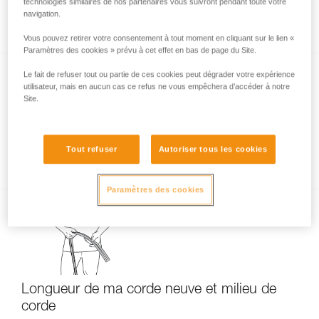
Évolution de la longueur de ma corde après
technologies similaires de nos partenaires vous suivront pendant toute votre
navigation.
usage
Vous pouvez retirer votre consentement à tout moment en cliquant sur le lien «
Paramètres des cookies » prévu à cet effet en bas de page du Site.
Le fait de refuser tout ou partie de ces cookies peut dégrader votre expérience
utilisateur, mais en aucun cas ce refus ne vous empêchera d’accéder à notre
Site.
Tout refuser
Autoriser tous les cookies
Corde trop courte : attention danger !
Paramètres des cookies
Longueur de ma corde neuve et milieu de
corde