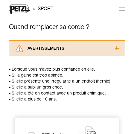
SPORT
Quand remplacer sa corde ?
AVERTISSEMENTS
Lisez attentivement les notices techniques des
produits utilisés dans ce conseil avant de le
- Lorsque vous n’avez plus confiance en elle.
consulter. Vous devez avoir compris les
- Si la gaine est trop abîmée.
informations de la notice technique pour
- Si elle présente une irrégularité à un endroit (hernie).
pouvoir comprendre ce complément
- Si elle a subi un gros choc.
d’informations.
- Si elle a été en contact avec un produit chimique.
Maîtriser ces techniques nécessite une
- Si elle a plus de 10 ans.
formation et un entraînement spécifique. Validez
avec un professionnel votre capacité à refaire
la manipulation, seul, en toute sécurité, avant
de la reproduire en autonomie.
Nous donnons des exemples de techniques
liées à votre activité. Il peut en exister d’autres