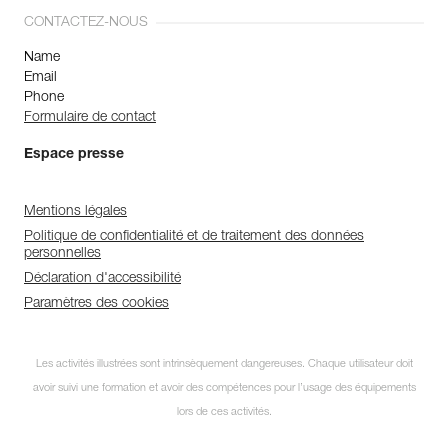
CONTACTEZ-NOUS
Name
Email
Phone
Formulaire de contact
Espace presse
Mentions légales
Politique de confidentialité et de traitement des données
personnelles
Déclaration d'accessibilité
Paramètres des cookies
Les activités illustrées sont intrinsèquement dangereuses. Chaque utilisateur doit
avoir suivi une formation et avoir des compétences pour l’usage des équipements
lors de ces activités.