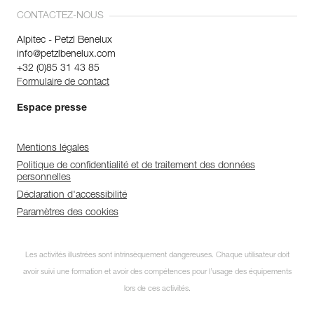
CONTACTEZ-NOUS
Alpitec - Petzl Benelux
info@petzlbenelux.com
+32 (0)85 31 43 85
Formulaire de contact
Espace presse
Mentions légales
Politique de confidentialité et de traitement des données
personnelles
Déclaration d'accessibilité
Paramètres des cookies
Les activités illustrées sont intrinsèquement dangereuses. Chaque utilisateur doit
avoir suivi une formation et avoir des compétences pour l’usage des équipements
lors de ces activités.