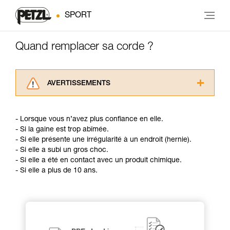
SPORT
Quand remplacer sa corde ?
AVERTISSEMENTS
Lisez attentivement les notices techniques des
produits utilisés dans ce conseil avant de le
- Lorsque vous n’avez plus confiance en elle.
consulter. Vous devez avoir compris les
- Si la gaine est trop abîmée.
informations de la notice technique pour
- Si elle présente une irrégularité à un endroit (hernie).
pouvoir comprendre ce complément
- Si elle a subi un gros choc.
d’informations.
- Si elle a été en contact avec un produit chimique.
Maîtriser ces techniques nécessite une
- Si elle a plus de 10 ans.
formation et un entraînement spécifique. Validez
avec un professionnel votre capacité à refaire
la manipulation, seul, en toute sécurité, avant
de la reproduire en autonomie.
Nous donnons des exemples de techniques
liées à votre activité. Il peut en exister d’autres