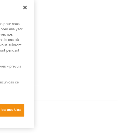
res pour nous
 pour analyser
avec nos
ns le cas où
 vous suivront
ront pendant
kies » prévu à
aucun cas ce
 les cookies