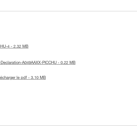
CCHU-4 - 2.32 MB
UE-Declaration-A049AAXX-PICCHU - 0.22 MB
lécharger le pdf - 3.10 MB