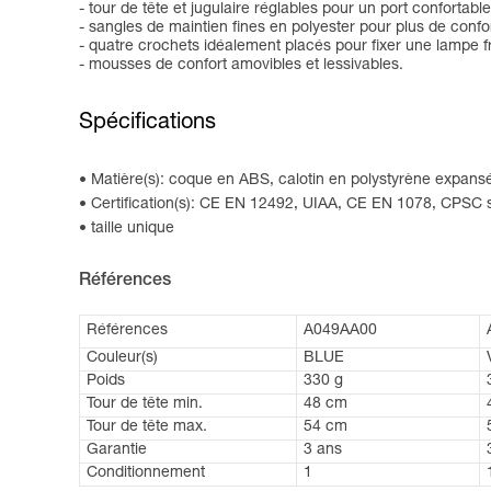
- tour de tête et jugulaire réglables pour un port confortable
- sangles de maintien fines en polyester pour plus de confor
- quatre crochets idéalement placés pour fixer une lampe f
- mousses de confort amovibles et lessivables.
Spécifications
Matière(s): coque en ABS, calotin en polystyrène expansé
Certification(s): CE EN 12492, UIAA, CE EN 1078, CPSC 
taille unique
Références
Références
A049AA00
Couleur(s)
BLUE
Poids
330 g
Tour de tête min.
48 cm
Tour de tête max.
54 cm
Garantie
3 ans
Conditionnement
1