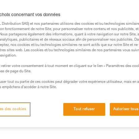
Trouvez un revendeur
 choix concernant vos données
Distribution SAS) et nos partenaires utilisons des cookies et/ou technologies similai
on fonctionnement de notre Site, pour personnaliser notre contenu et nos publicités, et
. Nous partageons également des informations, quant à votre navigation sur notre Site, 
analytiques, publicitaires et de réseaux sociaux afin de personnaliser nos publicités. Da
eptez, nos cookies et/ou technologies similaires ne sont actifs que sur notre Site et ne
tres sites web. Les cookies et/ou technologies similaires de nos partenaires vous suiv
navigation.
retirer votre consentement à tout moment en cliquant sur le lien « Paramètres des coo
 bas de page du Site.
efuser tout ou partie de ces cookies peut dégrader votre expérience utilisateur, mais en 
s empêchera d’accéder à notre Site.
Autres produits
techniques
Inspection
es des cookies
Tout refuser
Autoriser tous