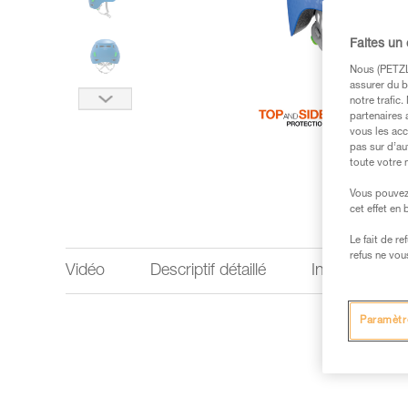
Faites un
Nous (PETZL 
assurer du b
notre trafic
partenaires 
vous les acc
pas sur d’au
toute votre 
Vous pouvez 
cet effet en
Le fait de r
refus ne vou
Vidéo
Descriptif détaillé
Informations 
Paramètr