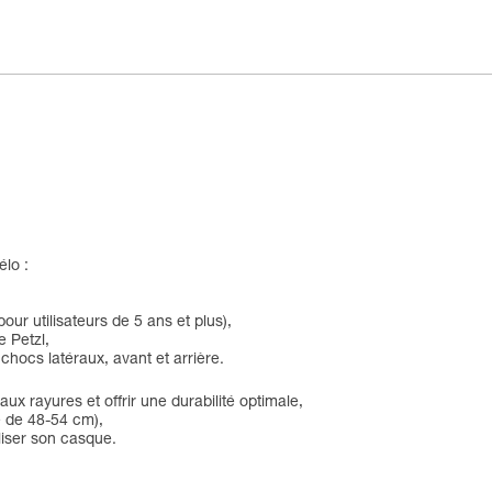
élo :
ur utilisateurs de 5 ans et plus),
 Petzl,
chocs latéraux, avant et arrière.
ux rayures et offrir une durabilité optimale,
te de 48-54 cm),
liser son casque.