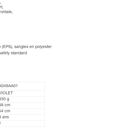
,
t,
rontale,
 (EPS), sangles en polyester
safety standard
A049AA01
VIOLET
330 g
48 cm
54 cm
3 ans
1