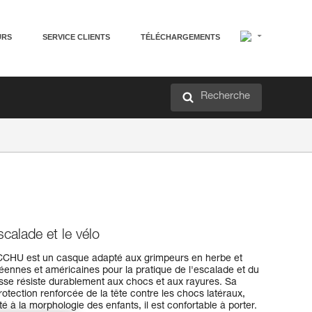
URS
SERVICE CLIENTS
TÉLÉCHARGEMENTS
Recherche
calade et le vélo
PICCHU est un casque adapté aux grimpeurs en herbe et
éennes et américaines pour la pratique de l'escalade et du
isse résiste durablement aux chocs et aux rayures. Sa
tection renforcée de la tête contre les chocs latéraux,
té à la morphologie des enfants, il est confortable à porter.