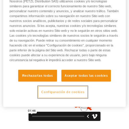
adaptado para los escaladores más pequeños y jóvenes
Nosotros [PETZL Distribution SAS) utilizamos cookies y/o tecnologías
similares para garantizar el correcto funcionamiento de nuestro Sitio web,
ciclistas (normas europeas y norteamericanas para la
personalizar nuestro contenido y anuncios, y analizar nuestro tráfico. También
escalada y los ciclistas). Su carcasa exterior dura resiste de
compartimos información sobre su navegación en nuestro Sitio web con
forma duradera a los impactos y a las rayadas. Su forma
nuestros socios analíticos, publicitarios y de redes sociales para personalizar
envolvente aporta una mayor protección en toda la cabeza
nuestros anuncios. Si los acepta, nuestras cookies y/o tecnologías similares
contra los impactos laterales, frontales y posteriores.
solo estarán activas en nuestro Sitio web y no le seguirán en otros sitios web.
Las cookies y/o tecnologías similares de nuestros socios le seguirán a través
Ventilado y adaptado a la morfología de los niños, es
de su navegación. Puede retirar su consentimiento en cualquier momento
cómodo de llevar.
haciendo clic en el enlace "Configuración de cookies", proporcionado en la
parte inferior de la página del Sitio web. Rechazar todas o parte de estas
cookies puede afectar a su experiencia de usuario, pero bajo ninguna
circunstancia tal negativa le impedirá acceder a nuestro Sitio web.
TOP AND SIDE PROTECTION
Rechazarlas todas
Aceptar todas las cookies
Configuración de cookies