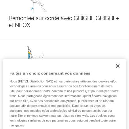
Remontée sur corde avec GRIGRI, GRIGRI +
et NEOX
Faites un choix concernant vos données
Assurer un second depuis le haut avec
Nous (PETZL Distribution SAS) et nos partenaires utilisons des cookies et/ou
technologies similaires pour nous assurer du bon fonctionnement de notre
GRIGRI, GRIGRI + et NEOX
Site, pour personnaliser notre contenu et nos publicités, et pour analyser notre
trafic. Nous partageons également des informations, quant à votre navigation
sur notre Site, avec nos partenaires analytiques, publicitaires et de réseaux
sociaux afin de personnaliser nos publicités. Dans le cas où vous les
acceptez, nos cookies et/ou technologies similaires ne sont actifs que sur
notre Site et ne vous suivront pas sur d’autres sites web. Les cookies et/ou
technologies similaires de nos partenaires vous suivront pendant toute votre
navigation.