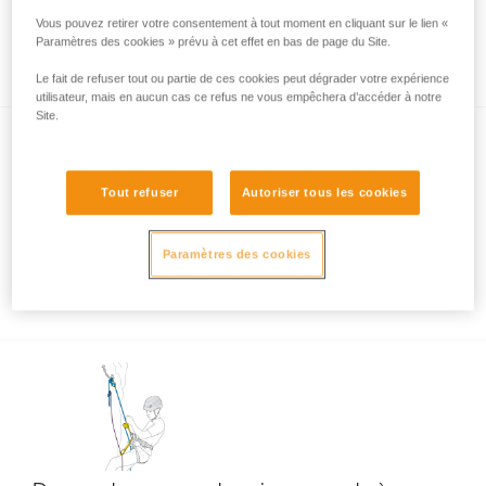
Vous pouvez retirer votre consentement à tout moment en cliquant sur le lien «
Paramètres des cookies » prévu à cet effet en bas de page du Site.
Descente en rappel avec GRIGRI et NEOX
Le fait de refuser tout ou partie de ces cookies peut dégrader votre expérience
utilisateur, mais en aucun cas ce refus ne vous empêchera d’accéder à notre
Site.
Tout refuser
Autoriser tous les cookies
Paramètres des cookies
Assurer en grande voie sur corde à simple
avec un GRIGRI