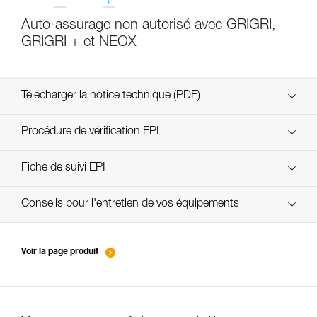
Auto-assurage non autorisé avec GRIGRI,
GRIGRI + et NEOX
Télécharger la notice technique (PDF)
Technical Notice
Procédure de vérification EPI
verif-EPI-assureurs à freinage assisté-procedure FR
Fiche de suivi EPI
verif-EPI-assureurs à freinage assisté-suivi FR
Conseils pour l'entretien de vos équipements
entretien-assureurs-descendeurs_FR
Voir la page produit