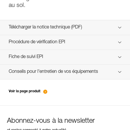
au sol.
Télécharger la notice technique (PDF)
Technical Notice
Procédure de vérification EPI
verif-EPI-assureurs à freinage assisté-procedure FR
Fiche de suivi EPI
verif-EPI-assureurs à freinage assisté-suivi FR
Conseils pour l'entretien de vos équipements
entretien-assureurs-descendeurs_FR
Voir la page produit
Abonnez-vous à la newsletter