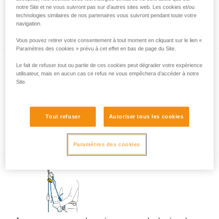
notre Site et ne vous suivront pas sur d’autres sites web. Les cookies et/ou
technologies similaires de nos partenaires vous suivront pendant toute votre
Descente en rappel avec GRIGRI et NEOX
navigation.
Vous pouvez retirer votre consentement à tout moment en cliquant sur le lien «
Paramètres des cookies » prévu à cet effet en bas de page du Site.
Le fait de refuser tout ou partie de ces cookies peut dégrader votre expérience
utilisateur, mais en aucun cas ce refus ne vous empêchera d’accéder à notre
Site.
Descendre en grande voie sur corde à
Tout refuser
Autoriser tous les cookies
simple
Paramètres des cookies