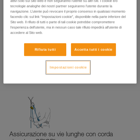
attivi solo sul Sito web e non seguiranno l’utente su altri siti. I cookie e/o
tecnologie analoghe dei nostri partner seguiranno l’utente durante la
navigazione. L’utente può revocare il proprio consenso in qualsiasi momento
Discesa in doppia con GRIGRI e NEOX
facendo clic sul link “Impostazioni cookie”, disponibile nella parte inferiore del
Sito web. Il rifiuto di tutti o parte di tali cookie potrebbe compromettere
l’esperienza dell’utente, ma in nessun caso tale rifiuto impedirà all’utente di
accedere al Sito web.
Rifiuta tutti
Accetta tutti i cookie
Impostazioni cookie
Discesa su vie lunghe con corda singola
Assicurazione su vie lunghe con corda