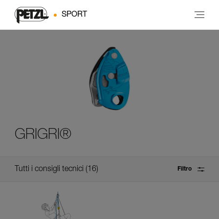
SPORT
GRIGRI®
Tutti i consigli tecnici
16
Filtro