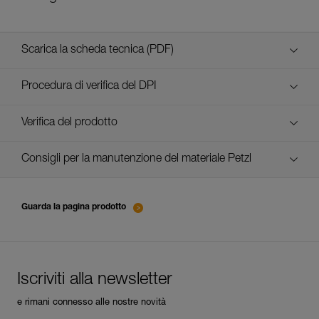
Scarica la scheda tecnica (PDF)
Technical Notice
Procedura di verifica del DPI
verif-EPI-assureurs à freinage assisté-procedure IT
Verifica del prodotto
verif-EPI-assureurs à freinage assisté-suivi IT
Consigli per la manutenzione del materiale Petzl
entretien-assureurs-descendeurs_IT
Guarda la pagina prodotto
Iscriviti alla newsletter
e rimani connesso alle nostre novità