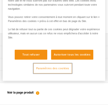
notre Site et ne vous suivront pas sur d’autres sites web. Les cookies et/ou
technologies similaires de nos partenaires vous suivront pendant toute votre
navigation.
Choix de mousquetons pour connexion de
Vous pouvez retirer votre consentement à tout moment en cliquant sur le lien «
corde à l’ancrage
Paramètres des cookies » prévu à cet effet en bas de page du Site.
Le fait de refuser tout ou partie de ces cookies peut dégrader votre expérience
utilisateur, mais en aucun cas ce refus ne vous empêchera d’accéder à notre
Site.
Télécharger la notice technique (PDF)
Technical Notice
Procédure de vérification EPI
Tout refuser
Autoriser tous les cookies
verif-EPI-sangles-amarrage-procedure-FR
Fiche de suivi EPI
Paramètres des cookies
VerifEPI-Sangleamarrage_FR
Conseils pour l'entretien de vos équipements
entretien-longes-sangles-absorbeurs-FR
Voir la page produit