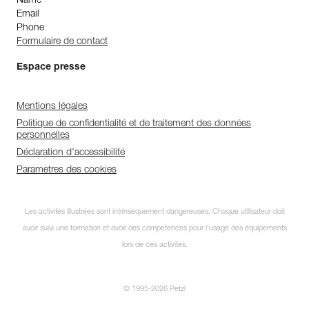
Name
Email
Phone
Formulaire de contact
Espace presse
Mentions légales
Politique de confidentialité et de traitement des données
personnelles
Déclaration d'accessibilité
Paramètres des cookies
Les activités illustrées sont intrinsèquement dangereuses. Chaque utilisateur doit
avoir suivi une formation et avoir des compétences pour l’usage des équipements
lors de ces activités.
© 1995-2026 Petzl