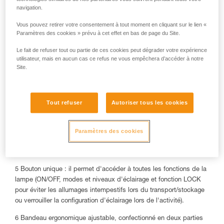
clignotant pour être visible et signaler sa présence, notamment en
navigation.
cas de secours
Vous pouvez retirer votre consentement à tout moment en cliquant sur le lien «
Paramètres des cookies » prévu à cet effet en bas de page du Site.
Le fait de refuser tout ou partie de ces cookies peut dégrader votre expérience
utilisateur, mais en aucun cas ce refus ne vous empêchera d’accéder à notre
Site.
Tout refuser
Autoriser tous les cookies
Paramètres des cookies
5 Bouton unique : il permet d'accéder à toutes les fonctions de la
lampe (ON/OFF, modes et niveaux d'éclairage et fonction LOCK
pour éviter les allumages intempestifs lors du transport/stockage
ou verrouiller la configuration d'éclairage lors de l'activité).
6 Bandeau ergonomique ajustable, confectionné en deux parties