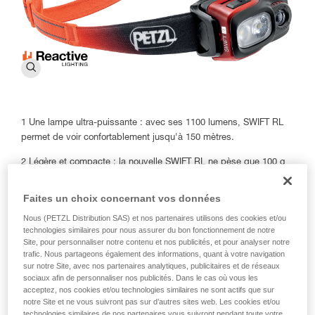
1 Une lampe ultra-puissante : avec ses 1100 lumens, SWIFT RL
permet de voir confortablement jusqu'à 150 mètres.
2 Légère et compacte : la nouvelle SWIFT RL ne pèse que 100 g
3 Technologie REACTIVE LIGHTING : adapte automatiquement la
Faites un choix concernant vos données
puissance d'éclairage et la forme du faisceau, grâce à un capteur
de luminosité et optimise donc l'autonomie. Cela permet à la
Nous (PETZL Distribution SAS) et nos partenaires utilisons des cookies et/ou
technologies similaires pour nous assurer du bon fonctionnement de notre
SWIFT RL d'offrir un éclairage adapté à diverses exigences et de
Site, pour personnaliser notre contenu et nos publicités, et pour analyser notre
multiples environnements, allant des sentiers abrupts de
trafic. Nous partageons également des informations, quant à votre navigation
montagne aux parcours de trail nocturnes.
sur notre Site, avec nos partenaires analytiques, publicitaires et de réseaux
sociaux afin de personnaliser nos publicités. Dans le cas où vous les
4 Éclairage rouge : fixe pour préserver la vision nocturne et
acceptez, nos cookies et/ou technologies similaires ne sont actifs que sur
apporter plus de confort de lecture, sans éblouir son entourage,
notre Site et ne vous suivront pas sur d’autres sites web. Les cookies et/ou
technologies similaires de nos partenaires vous suivront pendant toute votre