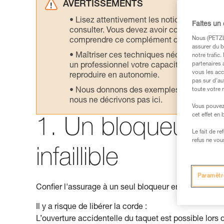
AVERTISSEMENTS
Lisez attentivement les notices technique
Faites un
consulter. Vous devez avoir compris les in
Nous (PETZL 
comprendre ce complément d’informations
assurer du b
Maîtriser ces techniques nécessite une f
notre trafic
partenaires 
un professionnel votre capacité à refaire la
vous les acc
reproduire en autonomie.
pas sur d’au
Nous donnons des exemples de techniques l
toute votre 
nous ne décrivons pas ici.
Vous pouvez 
cet effet en
1. Un bloqueur n’
Le fait de r
refus ne vou
infaillible
Paramètr
Confier l'assurage à un seul bloqueur en mouvement 
Il y a risque de libérer la corde :
L’ouverture accidentelle du taquet est possible lor