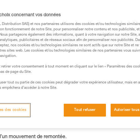
s des produits utilisés dans ce conseil avant de le
 choix concernant vos données
formations de la notice technique pour pouvoir
Distribution SAS) et nos partenaires utilisons des cookies et/ou technologies similai
.
on fonctionnement de notre Site, pour personnaliser notre contenu et nos publicités, et
ormation et un entraînement spécifique. Validez avec
. Nous partageons également des informations, quant à votre navigation sur notre Site, 
analytiques, publicitaires et de réseaux sociaux afin de personnaliser nos publicités. Da
 manipulation, seul, en toute sécurité, avant de la
eptez, nos cookies et/ou technologies similaires ne sont actifs que sur notre Site et ne
tres sites web. Les cookies et/ou technologies similaires de nos partenaires vous suiv
iées à votre activité. Il peut en exister d’autres que
navigation.
retirer votre consentement à tout moment en cliquant sur le lien « Paramètres des coo
 bas de page du Site.
est pas
efuser tout ou partie de ces cookies peut dégrader votre expérience utilisateur, mais en 
s empêchera d’accéder à notre Site.
es des cookies
Tout refuser
Autoriser tous
sur la corde n'est pas sans risque.
s d’un mouvement de remontée.