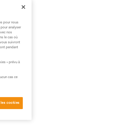
res pour nous
 pour analyser
avec nos
ns le cas où
 vous suivront
ront pendant
kies » prévu à
aucun cas ce
 les cookies