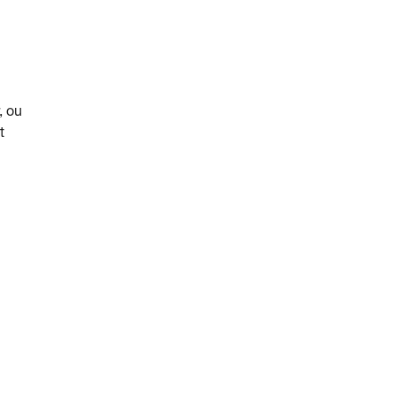
, ou
t