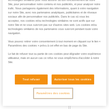
Site, pour personnaliser notre contenu et nos publicités, et pour analyser notre
Masse 140 kg.
trafic. Nous partageons également des informations, quant à votre navigation
Hauteur de chute 2 m.
sur notre Site, avec nos partenaires analytiques, publicitaires et de réseaux
Frottement de la longe sur une arête métallique de rayon 0,5
sociaux afin de personnaliser nos publicités. Dans le cas où vous les
mm.
acceptez, nos cookies et/ou technologies similaires ne sont actifs que sur
Exigence : la longe ne doit pas être sectionnée.
notre Site et ne vous suivront pas sur d’autres sites web. Les cookies et/ou
technologies similaires de nos partenaires vous suivront pendant toute votre
navigation.
Vous pouvez retirer votre consentement à tout moment en cliquant sur le lien «
Paramètres des cookies » prévu à cet effet en bas de page du Site.
Le fait de refuser tout ou partie de ces cookies peut dégrader votre expérience
utilisateur, mais en aucun cas ce refus ne vous empêchera d’accéder à notre
Site.
Tout refuser
Autoriser tous les cookies
Paramètres des cookies