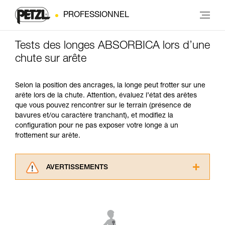
PROFESSIONNEL
Tests des longes ABSORBICA lors d’une
chute sur arête
Selon la position des ancrages, la longe peut frotter sur une
arête lors de la chute. Attention, évaluez l’état des arêtes
que vous pouvez rencontrer sur le terrain (présence de
bavures et/ou caractère tranchant), et modifiez la
configuration pour ne pas exposer votre longe à un
frottement sur arête.
AVERTISSEMENTS
Lisez attentivement les notices techniques des
produits utilisés dans ce conseil avant de le
consulter. Vous devez avoir compris les
informations de la notice technique pour