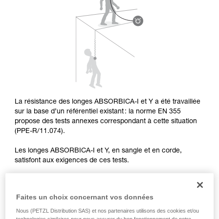
pouvoir comprendre ce complément
d’informations.
Maîtriser ces techniques nécessite une
formation et un entraînement spécifique. Validez
avec un professionnel votre capacité à refaire
la manipulation, seul, en toute sécurité, avant
de la reproduire en autonomie.
Nous donnons des exemples de techniques
liées à votre activité. Il peut en exister d’autres
que nous ne décrivons pas ici.
La résistance des longes ABSORBICA-I et Y a été travaillée
sur la base d’un référentiel existant : la norme EN 355
propose des tests annexes correspondant à cette situation
(PPE-R/11.074).
Les longes ABSORBICA-I et Y, en sangle et en corde,
satisfont aux exigences de ces tests.
Faites un choix concernant vos données
TEST DE CHUTE SUR ARÊTE DANS L’AXE
Nous (PETZL Distribution SAS) et nos partenaires utilisons des cookies et/ou
technologies similaires pour nous assurer du bon fonctionnement de notre