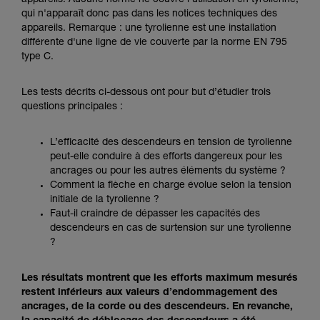
appareils. Aucune norme ne couvre l'utilisation en tyrolienne,
Maîtriser ces techniques nécessite une
qui n'apparaît donc pas dans les notices techniques des
formation et un entraînement spécifique. Validez
appareils. Remarque : une tyrolienne est une installation
avec un professionnel votre capacité à refaire
différente d'une ligne de vie couverte par la norme EN 795
la manipulation, seul, en toute sécurité, avant
type C.
de la reproduire en autonomie.
Nous donnons des exemples de techniques
liées à votre activité. Il peut en exister d’autres
Les tests décrits ci-dessous ont pour but d’étudier trois
que nous ne décrivons pas ici.
questions principales :
L’efficacité des descendeurs en tension de tyrolienne
peut-elle conduire à des efforts dangereux pour les
ancrages ou pour les autres éléments du système ?
Comment la flèche en charge évolue selon la tension
initiale de la tyrolienne ?
Faut-il craindre de dépasser les capacités des
descendeurs en cas de surtension sur une tyrolienne
?
Les résultats montrent que les efforts maximum mesurés
restent inférieurs aux valeurs d’endommagement des
ancrages, de la corde ou des descendeurs. En revanche,