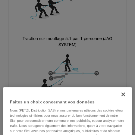
Traction sur mouflage 5:1 par 1 personne (JAG
SYSTEM)
Faites un choix concernant vos données
Nous (PETZL Distribution SAS) et nos partenaires utilisons des cookies et/ou
technologies similaires pour nous assurer du bon fonctionnement de notre
Site, pour personnaliser notre contenu et nos publicités, et pour analyser notre
trafic. Nous partageons également des informations, quant à votre navigation
Systèmes utilisant la masse des opérateurs :
sur notre Site, avec nos partenaires analytiques, publicitaires et de réseaux