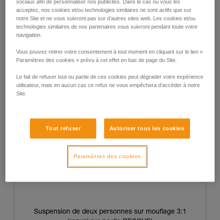
sociaux afin de personnaliser nos publicités. Dans le cas où vous les
acceptez, nos cookies et/ou technologies similaires ne sont actifs que sur
L’avantage de ces systèmes est qu’ils sont indépendants de
notre Site et ne vous suivront pas sur d’autres sites web. Les cookies et/ou
la force et de la fatigue des opérateurs et permettent
technologies similaires de nos partenaires vous suivront pendant toute votre
navigation.
d’obtenir des tensions répétables d’une situation à une
autre.
Vous pouvez retirer votre consentement à tout moment en cliquant sur le lien «
Paramètres des cookies » prévu à cet effet en bas de page du Site.
Le fait de refuser tout ou partie de ces cookies peut dégrader votre expérience
utilisateur, mais en aucun cas ce refus ne vous empêchera d’accéder à notre
Suspension d’une personne sur mouflage 3:1
Site.
(renvoi sur poulie RESCUE)
Tout refuser
Autoriser tous les cookies
Paramètres des cookies
Suspension de deux personnes sur mouflage 3:1