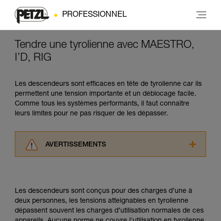
PROFESSIONNEL
Tendre une tyrolienne avec MAESTRO,
I’D, RIG
Les descendeurs sont efficaces en tête de tyrolienne car ils
permettent une tension importante et un déblocage facile.
Comme tous les systèmes performants, il faut connaître
leurs limites pour ne pas risquer de les dépasser.
AVERTISSEMENTS
Lisez attentivement les notices techniques des
produits utilisés dans ce conseil avant de le
consulter. Vous devez avoir compris les
Les descendeurs sont conçus pour des charges d’une à
informations de la notice technique pour
deux personnes, les tensions atteignables en tyrolienne
pouvoir comprendre ce complément
dépassent souvent les charges d’utilisation normales de ces
d’informations.