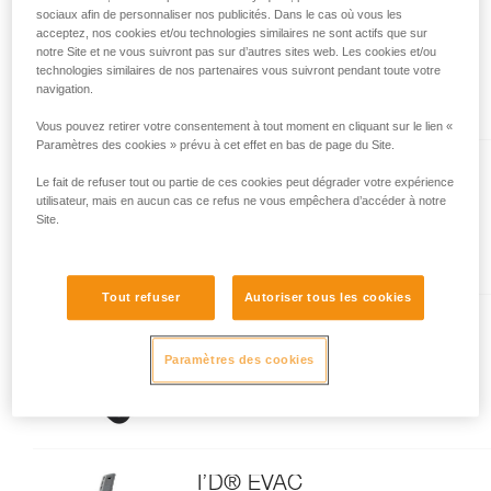
sociaux afin de personnaliser nos publicités. Dans le cas où vous les
I’D® L
acceptez, nos cookies et/ou technologies similaires ne sont actifs que sur
notre Site et ne vous suivront pas sur d’autres sites web. Les cookies et/ou
Descendeur avec fonction anti-
technologies similaires de nos partenaires vous suivront pendant toute votre
panique pour les travaux sur
navigation.
corde et le secours
Vous pouvez retirer votre consentement à tout moment en cliquant sur le lien «
Paramètres des cookies » prévu à cet effet en bas de page du Site.
MAESTRO® S
Le fait de refuser tout ou partie de ces cookies peut dégrader votre expérience
utilisateur, mais en aucun cas ce refus ne vous empêchera d’accéder à notre
Descendeur avec poulie-
Site.
bloqueur intégrée pour des
charges jusqu'à 250 kg,
compatible avec des cordes de
Tout refuser
Autoriser tous les cookies
10,5 à 11,5 mm
MAESTRO® L
Paramètres des cookies
Descendeur avec poulie-
bloqueur intégrée pour des
charges jusqu'à 280 kg,
compatible avec des cordes de
12,5 à 13 mm
I’D® EVAC