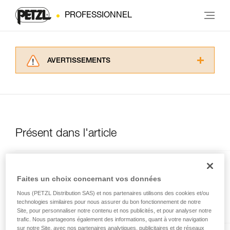
PROFESSIONNEL
AVERTISSEMENTS
Lisez attentivement les notices techniques des
produits utilisés dans ce conseil avant de le
consulter. Vous devez avoir compris les
informations de la notice technique pour
pouvoir comprendre ce complément
d’informations.
Présent dans l'article
Maîtriser ces techniques nécessite une
formation et un entraînement spécifique. Validez
avec un professionnel votre capacité à refaire
la manipulation, seul, en toute sécurité, avant
RESCUCENDER
Faites un choix concernant vos données
de la reproduire en autonomie.
Nous donnons des exemples de techniques
Nous (PETZL Distribution SAS) et nos partenaires utilisons des cookies et/ou
Bloqueur à came ouvrable
technologies similaires pour nous assurer du bon fonctionnement de notre
liées à votre activité. Il peut en exister d’autres
Site, pour personnaliser notre contenu et nos publicités, et pour analyser notre
que nous ne décrivons pas ici.
trafic. Nous partageons également des informations, quant à votre navigation
sur notre Site, avec nos partenaires analytiques, publicitaires et de réseaux