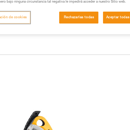
ejecutar estas técnicas, solo y con total seguridad,
pero bajo ninguna circunstancia tal negativa le impedirá acceder a nuestro Sitio web.
con su actividad. Pueden existir otras que no
ación de cookies
Rechazarlas todas
Aceptar todas