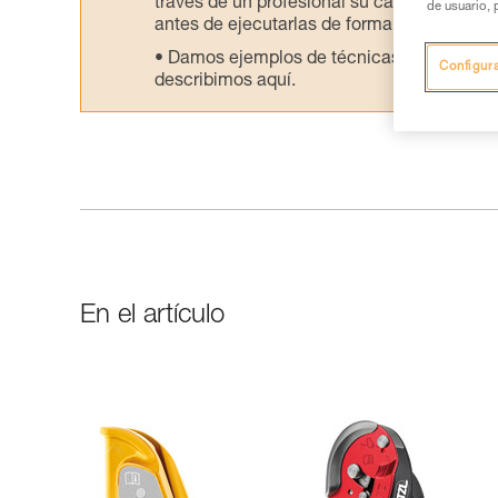
través de un profesional su capacidad para 
de usuario, 
antes de ejecutarlas de forma autónoma.
Damos ejemplos de técnicas relacionadas 
Configur
describimos aquí.
En el artículo