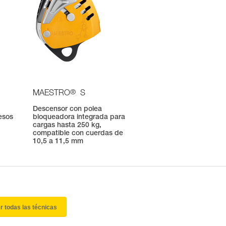
®
MAESTRO
S
Descensor con polea
esos
bloqueadora integrada para
cargas hasta 250 kg,
compatible con cuerdas de
10,5 a 11,5 mm
r todas las técnicas