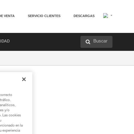
DE VENTA
SERVICIO CLIENTES
DESCARGAS
Buscar
RIDAD
correcto
tráfico.
nalíticos,
ies y/o
b. Las cookies
u
orcionado en la
su experiencia