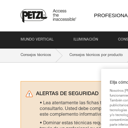
PROFESIONA
MUNDO VERTICAL
ILUMINACIÓN
CONS
Consejos técnicos
Consejos técnicos por producto
Elija cóm
Nosotros [PE
ALERTAS DE SEGURIDAD
funcionamien
También com
Lea atentamente las fichas técnicas de l
publicitario
consultarlo. Usted debe comprender la inf
tecnologías 
este complemento informativo.
y/o tecnolog
consentimie
Dominar estas técnicas requiere una for
parte inferi