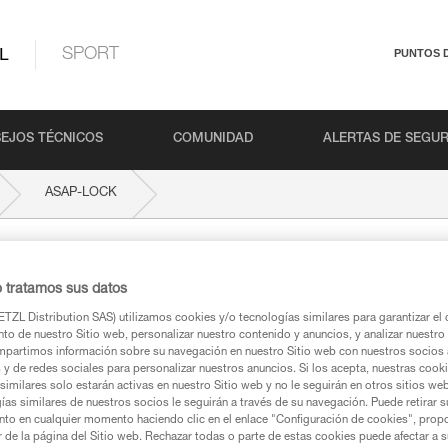
L
SPORT
PUNTOS 
EJOS TÉCNICOS
COMUNIDAD
ALERTAS DE SEGU
ASAP-LOCK
o tratamos sus datos
TZL Distribution SAS) utilizamos cookies y/o tecnologías similares para garantizar el 
to de nuestro Sitio web, personalizar nuestro contenido y anuncios, y analizar nuestro 
partimos información sobre su navegación en nuestro Sitio web con nuestros socios a
os productos utilizados en este consejo antes de
s y de redes sociales para personalizar nuestros anuncios. Si los acepta, nuestras cook
ormación de la ficha técnica para poder comprender
similares solo estarán activas en nuestro Sitio web y no le seguirán en otros sitios we
ías similares de nuestros socios le seguirán a través de su navegación. Puede retirar s
nto en cualquier momento haciendo clic en el enlace "Configuración de cookies", prop
mación y un entrenamiento específico. Confirme a
or de la página del Sitio web. Rechazar todas o parte de estas cookies puede afectar a 