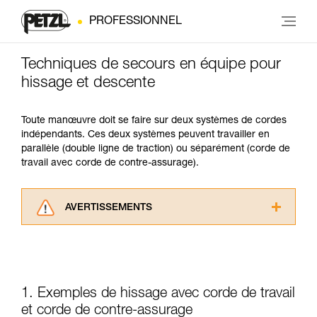
PROFESSIONNEL
Techniques de secours en équipe pour
hissage et descente
Toute manœuvre doit se faire sur deux systèmes de cordes
indépendants. Ces deux systèmes peuvent travailler en
parallèle (double ligne de traction) ou séparément (corde de
travail avec corde de contre-assurage).
AVERTISSEMENTS
Lisez attentivement les notices techniques des
produits utilisés dans ce conseil avant de le
consulter. Vous devez avoir compris les
informations de la notice technique pour
pouvoir comprendre ce complément
1. Exemples de hissage avec corde de travail
d’informations.
et corde de contre-assurage