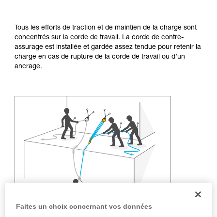
Maîtriser ces techniques nécessite une
formation et un entraînement spécifique. Validez
avec un professionnel votre capacité à refaire
Tous les efforts de traction et de maintien de la charge sont
la manipulation, seul, en toute sécurité, avant
concentrés sur la corde de travail. La corde de contre-
de la reproduire en autonomie.
assurage est installée et gardée assez tendue pour retenir la
Nous donnons des exemples de techniques
charge en cas de rupture de la corde de travail ou d’un
liées à votre activité. Il peut en exister d’autres
ancrage.
que nous ne décrivons pas ici.
Faites un choix concernant vos données