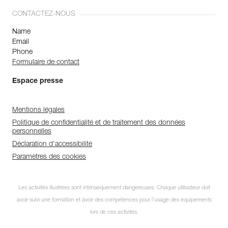
CONTACTEZ-NOUS
Name
Email
Phone
Formulaire de contact
Espace presse
Mentions légales
Politique de confidentialité et de traitement des données
personnelles
Déclaration d'accessibilité
Paramètres des cookies
Les activités illustrées sont intrinsèquement dangereuses. Chaque utilisateur doit
avoir suivi une formation et avoir des compétences pour l’usage des équipements
lors de ces activités.