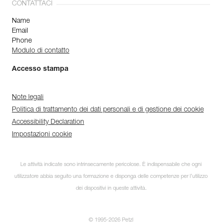
CONTATTACI
Name
Email
Phone
Modulo di contatto
Accesso stampa
Note legali
Politica di trattamento dei dati personali e di gestione dei cookie
Accessibility Declaration
Impostazioni cookie
Le attività indicate sono intrinsecamente pericolose. È indispensabile che ogni
utilizzatore abbia seguito una formazione e disponga delle competenze per l’utilizzo
dei dispositivi in queste attività.
© 1995-2026 Petzl