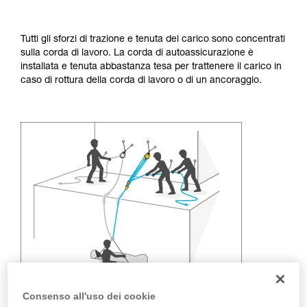
formazione ed un addestramento specifico.
Verificate con un professionista la vostra
capacità di rifare la manovra, da soli, in piena
Tutti gli sforzi di trazione e tenuta del carico sono concentrati
sicurezza, prima di riprodurla autonomamente.
sulla corda di lavoro. La corda di autoassicurazione è
Forniamo esempi di tecniche relative alla vostra
installata e tenuta abbastanza tesa per trattenere il carico in
attività. Ne possono esistere altre che non
caso di rottura della corda di lavoro o di un ancoraggio.
vengono qui descritte.
Consenso all'uso dei cookie