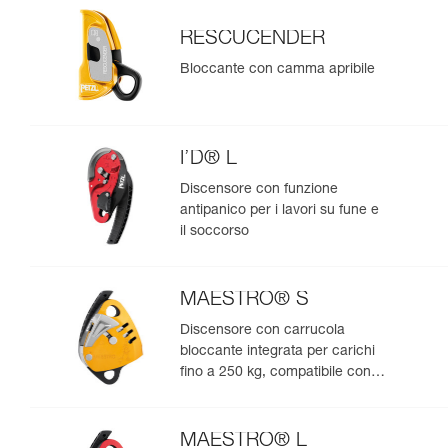
RESCUCENDER
Bloccante con camma apribile
I’D® L
Discensore con funzione
antipanico per i lavori su fune e
il soccorso
MAESTRO® S
Discensore con carrucola
bloccante integrata per carichi
fino a 250 kg, compatibile con
corde da 10,5 a 11,5 mm
MAESTRO® L