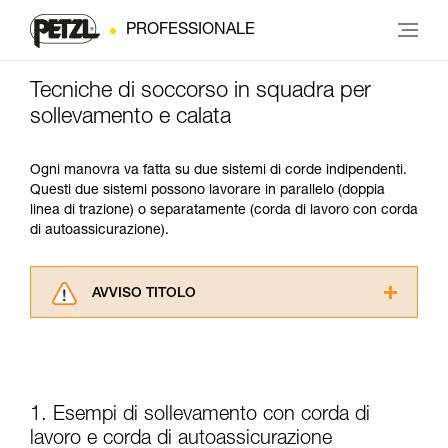
PROFESSIONALE
Tecniche di soccorso in squadra per
sollevamento e calata
Ogni manovra va fatta su due sistemi di corde indipendenti.
Questi due sistemi possono lavorare in parallelo (doppia
linea di trazione) o separatamente (corda di lavoro con corda
di autoassicurazione).
AVVISO TITOLO
Leggere attentamente le istruzioni tecniche dei
prodotti utilizzati in questo consiglio prima di
consultarlo. Dovete aver compreso le
informazioni dell’istruzione tecnica per poter
capire queste ulteriori informazioni.
1. Esempi di sollevamento con corda di
La padronanza di queste tecniche richiede una
lavoro e corda di autoassicurazione