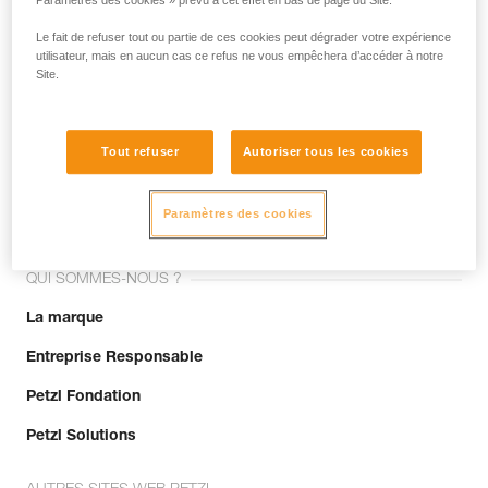
Paramètres des cookies » prévu à cet effet en bas de page du Site.
Le fait de refuser tout ou partie de ces cookies peut dégrader votre expérience
utilisateur, mais en aucun cas ce refus ne vous empêchera d’accéder à notre
Site.
Tout refuser
Autoriser tous les cookies
Rejoignez la communauté !
Paramètres des cookies
QUI SOMMES-NOUS ?
La marque
Entreprise Responsable
Petzl Fondation
Petzl Solutions