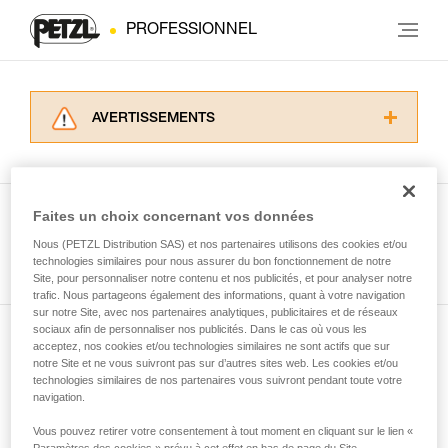
PROFESSIONNEL
AVERTISSEMENTS
Lisez attentivement les notices techniques des
produits utilisés dans ce conseil avant de le
consulter. Vous devez avoir compris les
informations de la notice technique pour
Faites un choix concernant vos données
pouvoir comprendre ce complément
Nous (PETZL Distribution SAS) et nos partenaires utilisons des cookies et/ou
Voir tous les conseils
d’informations.
technologies similaires pour nous assurer du bon fonctionnement de notre
Maîtriser ces techniques nécessite une
Site, pour personnaliser notre contenu et nos publicités, et pour analyser notre
formation et un entraînement spécifique. Validez
trafic. Nous partageons également des informations, quant à votre navigation
sur notre Site, avec nos partenaires analytiques, publicitaires et de réseaux
avec un professionnel votre capacité à refaire
sociaux afin de personnaliser nos publicités. Dans le cas où vous les
la manipulation, seul, en toute sécurité, avant
acceptez, nos cookies et/ou technologies similaires ne sont actifs que sur
Abonnez-vous à la newsletter
de la reproduire en autonomie.
notre Site et ne vous suivront pas sur d’autres sites web. Les cookies et/ou
Nous donnons des exemples de techniques
technologies similaires de nos partenaires vous suivront pendant toute votre
et restez connecté à notre actualité
liées à votre activité. Il peut en exister d’autres
navigation.
que nous ne décrivons pas ici.
Vous pouvez retirer votre consentement à tout moment en cliquant sur le lien «
Email *