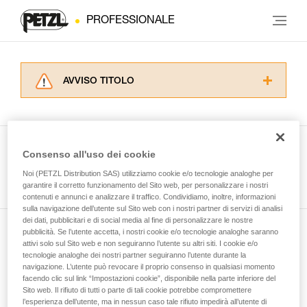
PROFESSIONALE
AVVISO TITOLO
Leggere attentamente le istruzioni tecniche dei
prodotti utilizzati in questo consiglio prima di
consultarlo. Dovete aver compreso le
informazioni dell’istruzione tecnica per poter
Consenso all'uso dei cookie
capire queste ulteriori informazioni.
Guarda tutti i consigli tecnici
Noi (PETZL Distribution SAS) utilizziamo cookie e/o tecnologie analoghe per
La padronanza di queste tecniche richiede una
garantire il corretto funzionamento del Sito web, per personalizzare i nostri
formazione ed un addestramento specifico.
contenuti e annunci e analizzare il traffico. Condividiamo, inoltre, informazioni
Verificate con un professionista la vostra
sulla navigazione dell’utente sul Sito web con i nostri partner di servizi di analisi
capacità di rifare la manovra, da soli, in piena
dei dati, pubblicitari e di social media al fine di personalizzare le nostre
sicurezza, prima di riprodurla autonomamente.
pubblicità. Se l’utente accetta, i nostri cookie e/o tecnologie analoghe saranno
Iscriviti alla newsletter
Forniamo esempi di tecniche relative alla vostra
attivi solo sul Sito web e non seguiranno l’utente su altri siti. I cookie e/o
tecnologie analoghe dei nostri partner seguiranno l’utente durante la
attività. Ne possono esistere altre che non
navigazione. L’utente può revocare il proprio consenso in qualsiasi momento
e rimani connesso alle nostre novità
vengono qui descritte.
facendo clic sul link “Impostazioni cookie”, disponibile nella parte inferiore del
Sito web. Il rifiuto di tutti o parte di tali cookie potrebbe compromettere
l’esperienza dell’utente, ma in nessun caso tale rifiuto impedirà all’utente di
E-mail *