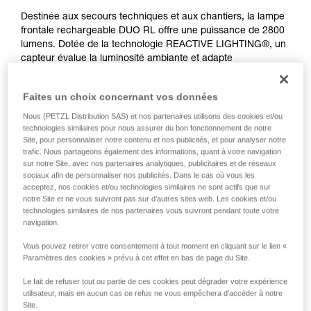
Destinée aux secours techniques et aux chantiers, la lampe
frontale rechargeable DUO RL offre une puissance de 2800
lumens. Dotée de la technologie REACTIVE LIGHTING®, un
capteur évalue la luminosité ambiante et adapte
automatiquement la puissance d’éclairage aux besoins de
l'utilisateur. Les manipulations sont réduites au minimum et
Faites un choix concernant vos données
l'autonomie est optimisée pour rester concentré sur son
activité. Le bloc avant en aluminium procure une excellente
Nous (PETZL Distribution SAS) et nos partenaires utilisons des cookies et/ou
résistance aux chocs. Étanche, DUO RL convient pour les
technologies similaires pour nous assurer du bon fonctionnement de notre
Site, pour personnaliser notre contenu et nos publicités, et pour analyser notre
utilisations en milieu humide.
trafic. Nous partageons également des informations, quant à votre navigation
sur notre Site, avec nos partenaires analytiques, publicitaires et de réseaux
sociaux afin de personnaliser nos publicités. Dans le cas où vous les
acceptez, nos cookies et/ou technologies similaires ne sont actifs que sur
notre Site et ne vous suivront pas sur d’autres sites web. Les cookies et/ou
technologies similaires de nos partenaires vous suivront pendant toute votre
navigation.
Vous pouvez retirer votre consentement à tout moment en cliquant sur le lien «
Paramètres des cookies » prévu à cet effet en bas de page du Site.
Le fait de refuser tout ou partie de ces cookies peut dégrader votre expérience
utilisateur, mais en aucun cas ce refus ne vous empêchera d’accéder à notre
Site.