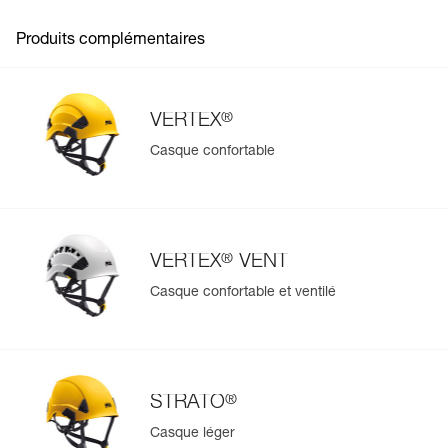
l'arrière de la tête,
- adaptable sur tout type de casque, grâce aux platines
Produits complémentaires
autocollantes PRO ADAPT (disponible en accessoire),
- bandeau détachable et lavable (fourni).
Batterie rechargeable :
- batterie 3200 mAh Lithium-Ion, rechargeable en 4
®
VERTEX
heures par chargeur secteur rapide 110/240 V (fourni),
- jauge à quatre niveaux pour consulter avec précision le
Casque confortable
niveau de la batterie,
- amovible et remplaçable (disponible en accessoire).
®
VERTEX
VENT
Casque confortable et ventilé
®
STRATO
Casque léger