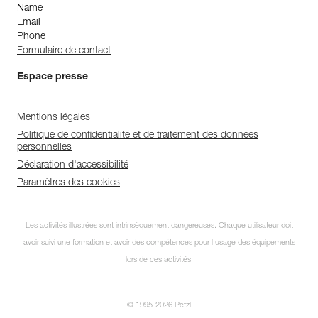
Name
Email
Phone
Formulaire de contact
Espace presse
Mentions légales
Politique de confidentialité et de traitement des données
personnelles
Déclaration d'accessibilité
Paramètres des cookies
Découvrez ePPEcentre
Les activités illustrées sont intrinsèquement dangereuses. Chaque utilisateur doit
avoir suivi une formation et avoir des compétences pour l’usage des équipements
Simplifiez le contrôle et le suivi de
lors de ces activités.
votre parc d'EPI.
JE DÉCOUVRE L'APP
© 1995-2026 Petzl