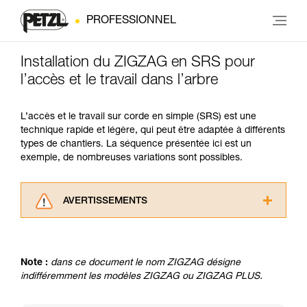
PROFESSIONNEL
Installation du ZIGZAG en SRS pour
l’accès et le travail dans l’arbre
L’accès et le travail sur corde en simple (SRS) est une
technique rapide et légère, qui peut être adaptée à différents
types de chantiers. La séquence présentée ici est un
exemple, de nombreuses variations sont possibles.
AVERTISSEMENTS
Lisez attentivement les notices techniques des
produits utilisés dans ce conseil avant de le
consulter. Vous devez avoir compris les
Note :
dans ce document le nom ZIGZAG désigne
informations de la notice technique pour
indifféremment les modèles ZIGZAG ou ZIGZAG PLUS.
pouvoir comprendre ce complément
d’informations.