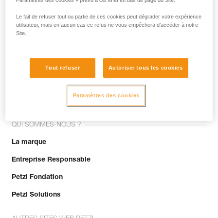
Paramètres des cookies » prévu à cet effet en bas de page du Site.
Le fait de refuser tout ou partie de ces cookies peut dégrader votre expérience
utilisateur, mais en aucun cas ce refus ne vous empêchera d’accéder à notre
Site.
Tout refuser
Autoriser tous les cookies
Rejoignez la communauté !
Paramètres des cookies
QUI SOMMES-NOUS ?
La marque
Entreprise Responsable
Petzl Fondation
Petzl Solutions