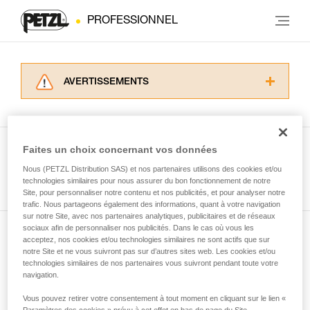
PROFESSIONNEL
AVERTISSEMENTS
Lisez attentivement les notices techniques des
produits utilisés dans ce conseil avant de le
consulter. Vous devez avoir compris les
informations de la notice technique pour
Faites un choix concernant vos données
pouvoir comprendre ce complément
Nous (PETZL Distribution SAS) et nos partenaires utilisons des cookies et/ou
Voir tous les conseils
d’informations.
technologies similaires pour nous assurer du bon fonctionnement de notre
Maîtriser ces techniques nécessite une
Site, pour personnaliser notre contenu et nos publicités, et pour analyser notre
formation et un entraînement spécifique. Validez
trafic. Nous partageons également des informations, quant à votre navigation
sur notre Site, avec nos partenaires analytiques, publicitaires et de réseaux
avec un professionnel votre capacité à refaire
sociaux afin de personnaliser nos publicités. Dans le cas où vous les
la manipulation, seul, en toute sécurité, avant
acceptez, nos cookies et/ou technologies similaires ne sont actifs que sur
Abonnez-vous à la newsletter
de la reproduire en autonomie.
notre Site et ne vous suivront pas sur d’autres sites web. Les cookies et/ou
Nous donnons des exemples de techniques
technologies similaires de nos partenaires vous suivront pendant toute votre
et restez connecté à notre actualité
liées à votre activité. Il peut en exister d’autres
navigation.
que nous ne décrivons pas ici.
Vous pouvez retirer votre consentement à tout moment en cliquant sur le lien «
Email *