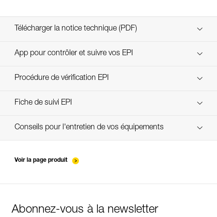
Télécharger la notice technique (PDF)
Technical Notice
App pour contrôler et suivre vos EPI
découvrez ePPEcentre
Procédure de vérification EPI
verif EPI-CONNECTEURS-procedure-FR
Fiche de suivi EPI
verif EPI-suivi-connecteur-FR
Conseils pour l'entretien de vos équipements
entretien-mousquetons_FR
Voir la page produit
Abonnez-vous à la newsletter