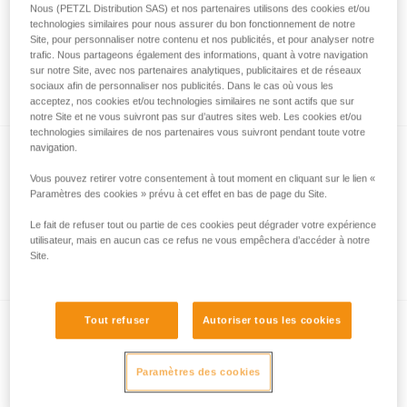
Nous (PETZL Distribution SAS) et nos partenaires utilisons des cookies et/ou
technologies similaires pour nous assurer du bon fonctionnement de notre
Site, pour personnaliser notre contenu et nos publicités, et pour analyser notre
trafic. Nous partageons également des informations, quant à votre navigation
Les systèmes de verrouillage de
sur notre Site, avec nos partenaires analytiques, publicitaires et de réseaux
mousquetons
sociaux afin de personnaliser nos publicités. Dans le cas où vous les
acceptez, nos cookies et/ou technologies similaires ne sont actifs que sur
notre Site et ne vous suivront pas sur d’autres sites web. Les cookies et/ou
technologies similaires de nos partenaires vous suivront pendant toute votre
navigation.
Vous pouvez retirer votre consentement à tout moment en cliquant sur le lien «
Paramètres des cookies » prévu à cet effet en bas de page du Site.
Le fait de refuser tout ou partie de ces cookies peut dégrader votre expérience
utilisateur, mais en aucun cas ce refus ne vous empêchera d’accéder à notre
L’essentiel à propos des mousquetons
Site.
Tout refuser
Autoriser tous les cookies
Paramètres des cookies