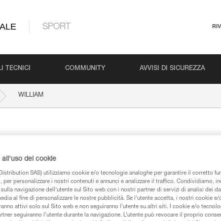
ALE
SPORT
RI
I TECNICI
COMMUNITY
AVVISI DI SICUREZZA
WILLIAM
all'uso dei cookie
istribution SAS) utilizziamo cookie e/o tecnologie analoghe per garantire il corretto f
 per personalizzare i nostri contenuti e annunci e analizzare il traffico. Condividiamo, in
sulla navigazione dell’utente sul Sito web con i nostri partner di servizi di analisi dei dat
iche
edia al fine di personalizzare le nostre pubblicità. Se l’utente accetta, i nostri cookie e
anno attivi solo sul Sito web e non seguiranno l’utente su altri siti. I cookie e/o tecnol
artner seguiranno l’utente durante la navigazione. L’utente può revocare il proprio conse