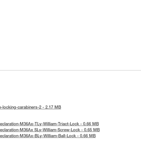
ice-locking-carabiners-2 - 2.17 MB
-Declaration-M36Ax-TLy-William-Triact-Lock - 0.66 MB
-Declaration-M36Ax SLy-William-Screw-Lock - 0.65 MB
-Declaration-M36Ax-BLy-William-Ball-Lock - 0.66 MB