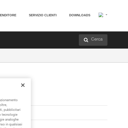
VENDITORE
SERVIZIO CLIENTI
DOWNLOADS
Cerca
unzionamento
oltre,
i, pubblicitari
/o tecnologie
ogie analoghe
nso in qualsiasi