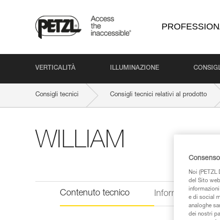
PROFESSION
VERTICALITÀ
ILLUMINAZIONE
CONSIGL
Consigli tecnici
Consigli tecnici relativi al prodotto
WILLIAM
Consenso 
Noi (PETZL D
del Sito web,
informazioni 
Contenuto tecnico
Informazioni tecn
e di social m
analoghe sar
dei nostri p