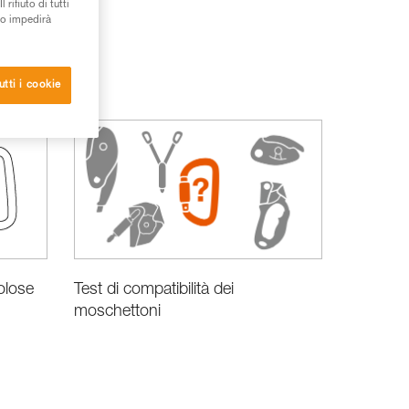
rifiuto di tutti
to impedirà
utti i cookie
Test di compatibilità dei
olose
moschettoni