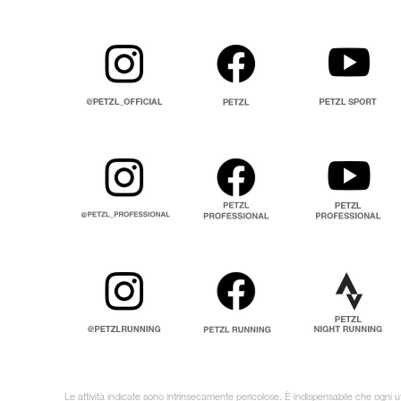
Le attività indicate sono intrinsecamente pericolose. È indispensabile che ogni ut