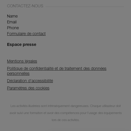
CONTACTEZ-NOUS
Name
Email
Phone
Formulaire de contact
Espace presse
Mentions légales
Politique de confidentialité et de traitement des données
personnelles
Déclaration d'accessibilité
Paramètres des cookies
Découvrez ePPEcentre
Les activités illustrées sont intrinsèquement dangereuses. Chaque utilisateur doit
avoir suivi une formation et avoir des compétences pour l’usage des équipements
Simplifiez le contrôle et le suivi de
votre parc d'EPI.
lors de ces activités.