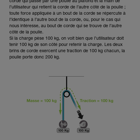
Maîtriser ces techniques nécessite une
corde qui passe par une poulie au plafond et la main de
formation et un entraînement spécifique. Validez
l’utilisateur qui retient la corde de l’autre côté de la poulie ;
avec un professionnel votre capacité à refaire
toute force appliquée à un bout de la corde se répercute à
la manipulation, seul, en toute sécurité, avant
l’identique à l’autre bout de la corde, ou, pour le cas qui
de la reproduire en autonomie.
nous intéresse, au bout de corde qui se trouve de l’autre
Nous donnons des exemples de techniques
côté de la poulie.
liées à votre activité. Il peut en exister d’autres
Si la charge pèse 100 kg, on voit bien que l’utilisateur doit
que nous ne décrivons pas ici.
tenir 100 kg de son côté pour retenir la charge. Les deux
brins de corde exercent une traction de 100 kg chacun, la
poulie porte donc 200 kg.