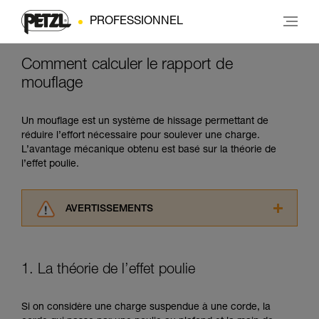
PROFESSIONNEL
Comment calculer le rapport de
mouflage
Un mouflage est un système de hissage permettant de
réduire l’effort nécessaire pour soulever une charge.
L’avantage mécanique obtenu est basé sur la théorie de
l’effet poulie.
AVERTISSEMENTS
Lisez attentivement les notices techniques des
produits utilisés dans ce conseil avant de le
consulter. Vous devez avoir compris les
1. La théorie de l’effet poulie
informations de la notice technique pour
pouvoir comprendre ce complément
d’informations.
Si on considère une charge suspendue à une corde, la