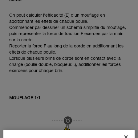
corde.
On peut calculer l'efficacité (E) d'un mouflage en
additionnant les effets de chaque poulie.
Commencer par dessiner un schéma simplifié du mouflage,
puis représenter la force de traction F exercée par la main
sur la corde.
Reporter la force F au long de la corde en additionnant les
effets de chaque poulie.
Lorsque plusieurs brins de corde sont en contact avec la
charge (poulie double, bloqueur...), additionner les forces
exercées pour chaque brin.
MOUFLAGE 1:1