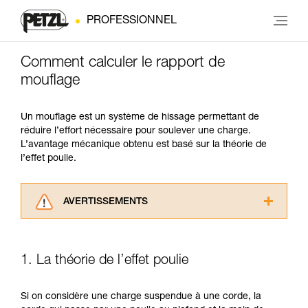
PROFESSIONNEL
Comment calculer le rapport de
mouflage
Un mouflage est un système de hissage permettant de
réduire l’effort nécessaire pour soulever une charge.
L’avantage mécanique obtenu est basé sur la théorie de
l’effet poulie.
AVERTISSEMENTS
Lisez attentivement les notices techniques des
produits utilisés dans ce conseil avant de le
consulter. Vous devez avoir compris les
1. La théorie de l’effet poulie
informations de la notice technique pour
pouvoir comprendre ce complément
d’informations.
Si on considère une charge suspendue à une corde, la