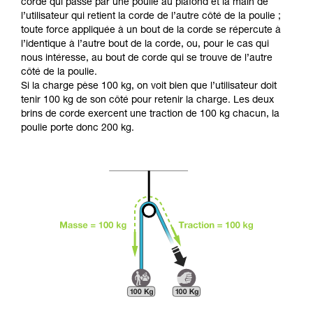
Maîtriser ces techniques nécessite une
corde qui passe par une poulie au plafond et la main de
formation et un entraînement spécifique. Validez
l’utilisateur qui retient la corde de l’autre côté de la poulie ;
avec un professionnel votre capacité à refaire
toute force appliquée à un bout de la corde se répercute à
la manipulation, seul, en toute sécurité, avant
l’identique à l’autre bout de la corde, ou, pour le cas qui
de la reproduire en autonomie.
nous intéresse, au bout de corde qui se trouve de l’autre
Nous donnons des exemples de techniques
côté de la poulie.
liées à votre activité. Il peut en exister d’autres
Si la charge pèse 100 kg, on voit bien que l’utilisateur doit
que nous ne décrivons pas ici.
tenir 100 kg de son côté pour retenir la charge. Les deux
brins de corde exercent une traction de 100 kg chacun, la
poulie porte donc 200 kg.