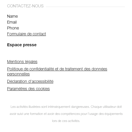
CONTACTEZ-NOUS
Name
Email
Phone
Formulaire de contact
Espace presse
Mentions légales
Politique de confidentialité et de traitement des données
personnelles
Déclaration d'accessibilité
Paramètres des cookies
Découvrez ePPEcentre
Les activités illustrées sont intrinsèquement dangereuses. Chaque utilisateur doit
avoir suivi une formation et avoir des compétences pour l’usage des équipements
Simplifiez le contrôle et le suivi de
votre parc d'EPI.
lors de ces activités.