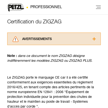
PROFESSIONNEL
Certification du ZIGZAG
AVERTISSEMENTS
Lisez attentivement les notices techniques des
produits utilisés dans ce conseil avant de le
Note :
dans ce document le nom ZIGZAG désigne
consulter. Vous devez avoir compris les
indifféremment les modèles ZIGZAG ou ZIGZAG PLUS.
informations de la notice technique pour
pouvoir comprendre ce complément
d’informations.
Maîtriser ces techniques nécessite une
Le ZIGZAG porte le marquage CE car il a été certifié
formation et un entraînement spécifique. Validez
conformément aux exigences essentielles du règlement
avec un professionnel votre capacité à refaire
2016/425, en tenant compte des articles pertinents de la
la manipulation, seul, en toute sécurité, avant
norme européenne EN 12841 : 2006 "Équipement de
de la reproduire en autonomie.
protection individuelle pour la prévention des chutes de
Nous donnons des exemples de techniques
hauteur et le maintien au poste de travail - Systèmes
liées à votre activité. Il peut en exister d’autres
d'accès par corde ".