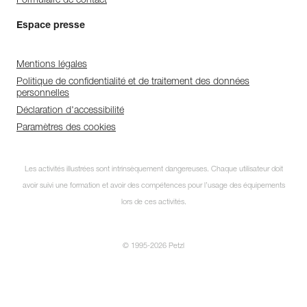
Formulaire de contact
Espace presse
Mentions légales
Politique de confidentialité et de traitement des données
personnelles
Déclaration d'accessibilité
Paramètres des cookies
Les activités illustrées sont intrinsèquement dangereuses. Chaque utilisateur doit
avoir suivi une formation et avoir des compétences pour l’usage des équipements
lors de ces activités.
© 1995-2026 Petzl