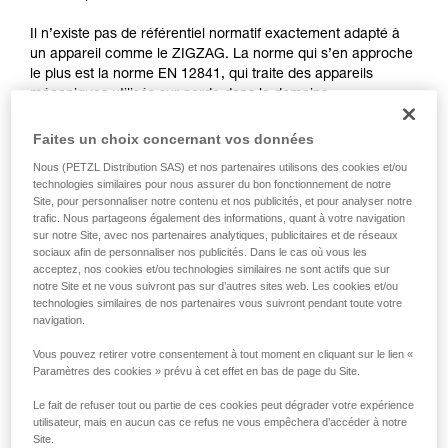
que nous ne décrivons pas ici.
Il n’existe pas de référentiel normatif exactement adapté à
un appareil comme le ZIGZAG. La norme qui s’en approche
le plus est la norme EN 12841, qui traite des appareils
mécaniques utilisés sur corde dans le domaine
professionnel. Elle différencie trois types de dispositifs de
réglage de corde: type A pour les appareils de contre-
Faites un choix concernant vos données
assurage, type B pour les bloqueurs, type C pour les
Nous (PETZL Distribution SAS) et nos partenaires utilisons des cookies et/ou
descendeurs.
technologies similaires pour nous assurer du bon fonctionnement de notre
Les fonctions du ZIGZAG correspondent simultanément aux
Site, pour personnaliser notre contenu et nos publicités, et pour analyser notre
types B (bloqueurs) et C (descendeurs), encadrés par la
trafic. Nous partageons également des informations, quant à votre navigation
norme EN 12841. L’organisme certificateur a donc retenu
sur notre Site, avec nos partenaires analytiques, publicitaires et de réseaux
sociaux afin de personnaliser nos publicités. Dans le cas où vous les
les tests les plus pertinents de cette norme pour valider le
acceptez, nos cookies et/ou technologies similaires ne sont actifs que sur
ZIGZAG.
notre Site et ne vous suivront pas sur d’autres sites web. Les cookies et/ou
technologies similaires de nos partenaires vous suivront pendant toute votre
navigation.
Tests de fonctionnement et résistance
extraits de la norme EN 12841 : 2006
Vous pouvez retirer votre consentement à tout moment en cliquant sur le lien «
Paramètres des cookies » prévu à cet effet en bas de page du Site.
réalisés lors de la certification du ZIGZAG
Le fait de refuser tout ou partie de ces cookies peut dégrader votre expérience
utilisateur, mais en aucun cas ce refus ne vous empêchera d’accéder à notre
Tous les tests sont réalisés en configuration en double pour
Site.