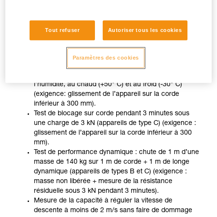
les ZIGZAG et ZIGZAG PLUS et en simple pour ZIGZAG et
ZIGZAG PLUS utilisés avec CHICANE, conformément à
l’usage préconisé par la notice technique, sur deux cordes
Tout refuser
Autoriser tous les cookies
différentes aux diamètres minimum et maximum autorisés
indiqués sur l’appareil (corde EN 1891 type A, diamètres
11,5 mm et 13 mm).
Paramètres des cookies
Tests de fonctionnement après conditionnement à
l’humidité, au chaud (+50° C) et au froid (-30° C)
(exigence: glissement de l’appareil sur la corde
inférieur à 300 mm).
Test de blocage sur corde pendant 3 minutes sous
une charge de 3 kN (appareils de type C) (exigence :
glissement de l’appareil sur la corde inférieur à 300
mm).
Test de performance dynamique : chute de 1 m d’une
masse de 140 kg sur 1 m de corde + 1 m de longe
dynamique (appareils de types B et C) (exigence :
masse non libérée + mesure de la résistance
résiduelle sous 3 kN pendant 3 minutes).
Mesure de la capacité à réguler la vitesse de
descente à moins de 2 m/s sans faire de dommage