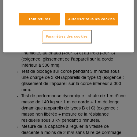
les ZIGZAG et ZIGZAG PLUS et en simple pour ZIGZAG et
ZIGZAG PLUS utilisés avec CHICANE, conformément à
l’usage préconisé par la notice technique, sur deux cordes
Tout refuser
Autoriser tous les cookies
différentes aux diamètres minimum et maximum autorisés
indiqués sur l’appareil (corde EN 1891 type A, diamètres
11,5 mm et 13 mm).
Paramètres des cookies
Tests de fonctionnement après conditionnement à
l’humidité, au chaud (+50° C) et au froid (-30° C)
(exigence: glissement de l’appareil sur la corde
inférieur à 300 mm).
Test de blocage sur corde pendant 3 minutes sous
une charge de 3 kN (appareils de type C) (exigence :
glissement de l’appareil sur la corde inférieur à 300
mm).
Test de performance dynamique : chute de 1 m d’une
masse de 140 kg sur 1 m de corde + 1 m de longe
dynamique (appareils de types B et C) (exigence :
masse non libérée + mesure de la résistance
résiduelle sous 3 kN pendant 3 minutes).
Mesure de la capacité à réguler la vitesse de
descente à moins de 2 m/s sans faire de dommage