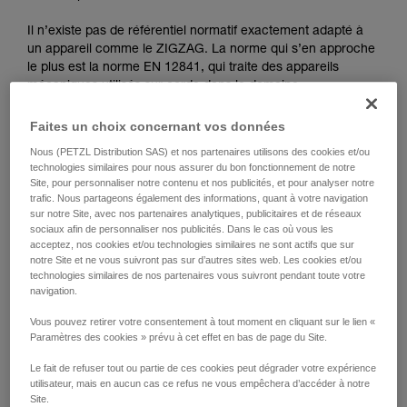
que nous ne décrivons pas ici.
Il n’existe pas de référentiel normatif exactement adapté à
un appareil comme le ZIGZAG. La norme qui s’en approche
le plus est la norme EN 12841, qui traite des appareils
mécaniques utilisés sur corde dans le domaine
professionnel. Elle différencie trois types de dispositifs de
réglage de corde: type A pour les appareils de contre-
Faites un choix concernant vos données
assurage, type B pour les bloqueurs, type C pour les
Nous (PETZL Distribution SAS) et nos partenaires utilisons des cookies et/ou
descendeurs.
technologies similaires pour nous assurer du bon fonctionnement de notre
Les fonctions du ZIGZAG correspondent simultanément aux
Site, pour personnaliser notre contenu et nos publicités, et pour analyser notre
types B (bloqueurs) et C (descendeurs), encadrés par la
trafic. Nous partageons également des informations, quant à votre navigation
norme EN 12841. L’organisme certificateur a donc retenu
sur notre Site, avec nos partenaires analytiques, publicitaires et de réseaux
sociaux afin de personnaliser nos publicités. Dans le cas où vous les
les tests les plus pertinents de cette norme pour valider le
acceptez, nos cookies et/ou technologies similaires ne sont actifs que sur
ZIGZAG.
notre Site et ne vous suivront pas sur d’autres sites web. Les cookies et/ou
technologies similaires de nos partenaires vous suivront pendant toute votre
navigation.
Tests de fonctionnement et résistance
extraits de la norme EN 12841 : 2006
Vous pouvez retirer votre consentement à tout moment en cliquant sur le lien «
Paramètres des cookies » prévu à cet effet en bas de page du Site.
réalisés lors de la certification du ZIGZAG
Le fait de refuser tout ou partie de ces cookies peut dégrader votre expérience
utilisateur, mais en aucun cas ce refus ne vous empêchera d’accéder à notre
Tous les tests sont réalisés en configuration en double pour
Site.