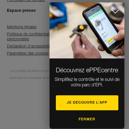
Formulaire de contact
Espace presse
Mentions légales
Politique de confidentialité et de traitement des données
personnelles
Déclaration d'accessibilité
Paramètres des cookies
Découvrez ePPEcentre
Les activités illustrées sont intrinsèquement dangereuses. Chaque utilisateur doit
avoir suivi une formation et avoir des compétences pour l’usage des équipements
Simplifiez le contrôle et le suivi de
votre parc d'EPI.
lors de ces activités.
JE DÉCOUVRE L'APP
© 1995-2026 Petzl
FERMER