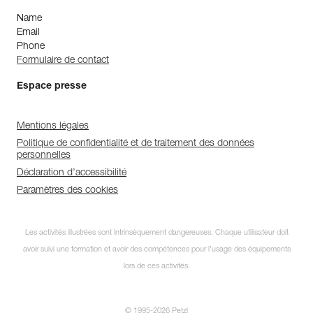
Name
Email
Phone
Formulaire de contact
Espace presse
Mentions légales
Politique de confidentialité et de traitement des données
personnelles
Déclaration d'accessibilité
Paramètres des cookies
Les activités illustrées sont intrinsèquement dangereuses. Chaque utilisateur doit
avoir suivi une formation et avoir des compétences pour l’usage des équipements
lors de ces activités.
© 1995-2026 Petzl