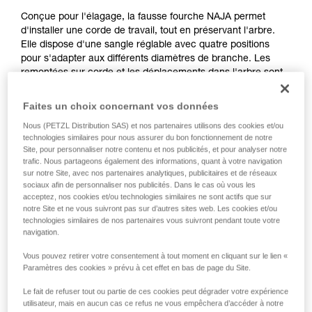
Conçue pour l'élagage, la fausse fourche NAJA permet
d'installer une corde de travail, tout en préservant l'arbre.
Elle dispose d'une sangle réglable avec quatre positions
pour s'adapter aux différents diamètres de branche. Les
remontées sur corde et les déplacements dans l'arbre sont
optimisés, grâce à la poulie à haut rendement favorisant le
coulissement de la corde au niveau de l'amarrage. Le
Faites un choix concernant vos données
système est facilement récupérable depuis le sol, grâce à la
Nous (PETZL Distribution SAS) et nos partenaires utilisons des cookies et/ou
boule de ferlette fournie.
technologies similaires pour nous assurer du bon fonctionnement de notre
Site, pour personnaliser notre contenu et nos publicités, et pour analyser notre
trafic. Nous partageons également des informations, quant à votre navigation
sur notre Site, avec nos partenaires analytiques, publicitaires et de réseaux
HOW TO use NAJA in a Stationary Rope
sociaux afin de personnaliser nos publicités. Dans le cas où vous les
System
acceptez, nos cookies et/ou technologies similaires ne sont actifs que sur
notre Site et ne vous suivront pas sur d’autres sites web. Les cookies et/ou
technologies similaires de nos partenaires vous suivront pendant toute votre
navigation.
Vous pouvez retirer votre consentement à tout moment en cliquant sur le lien «
Paramètres des cookies » prévu à cet effet en bas de page du Site.
Le fait de refuser tout ou partie de ces cookies peut dégrader votre expérience
utilisateur, mais en aucun cas ce refus ne vous empêchera d’accéder à notre