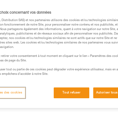
le coulissement de la corde au
récupérable depuis le sol, grâce
 choix concernant vos données
Distribution SAS) et nos partenaires utilisons des cookies et/ou technologies similai
Trouvez un revendeur
on fonctionnement de notre Site, pour personnaliser notre contenu et nos publicités, et
. Nous partageons également des informations, quant à votre navigation sur notre Site, 
analytiques, publicitaires et de réseaux sociaux afin de personnaliser nos publicités. Da
eptez, nos cookies et/ou technologies similaires ne sont actifs que sur notre Site et ne
tres sites web. Les cookies et/ou technologies similaires de nos partenaires vous suiv
navigation.
retirer votre consentement à tout moment en cliquant sur le lien « Paramètres des coo
 bas de page du Site.
efuser tout ou partie de ces cookies peut dégrader votre expérience utilisateur, mais en 
s empêchera d’accéder à notre Site.
Autres produits
techniques
Inspection
es des cookies
Tout refuser
Autoriser tous