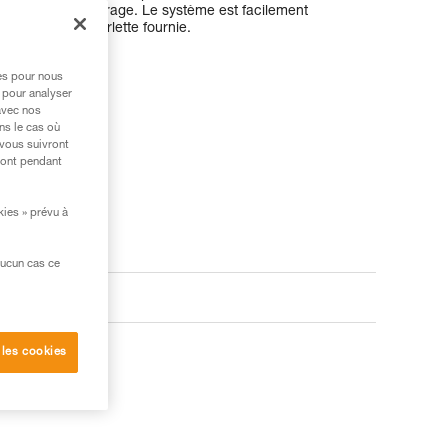
 niveau de l'amarrage. Le système est facilement
 à la boule de ferlette fournie.
res pour nous
 pour analyser
avec nos
ns le cas où
 vous suivront
ront pendant
kies » prévu à
aucun cas ce
 les cookies