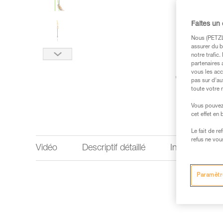
Faites un
Nous (PETZL 
assurer du b
notre trafic
partenaires 
vous les acc
pas sur d’au
toute votre 
Vous pouvez 
cet effet en
Le fait de r
refus ne vou
Vidéo
Descriptif détaillé
Informations 
Paramètr