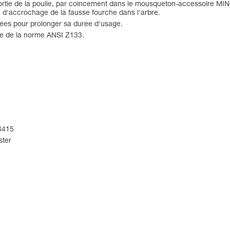
e sortie de la poulie, par coincement dans le mousqueton-accessoire MI
e d'accrochage de la fausse fourche dans l'arbre.
ées pour prolonger sa durée d'usage.
re de la norme ANSI Z133.
6415
ster