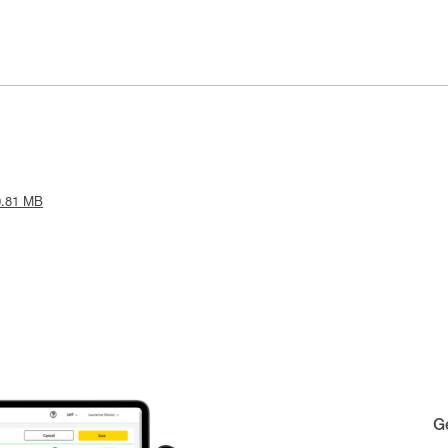
 0.81 MB
Gé