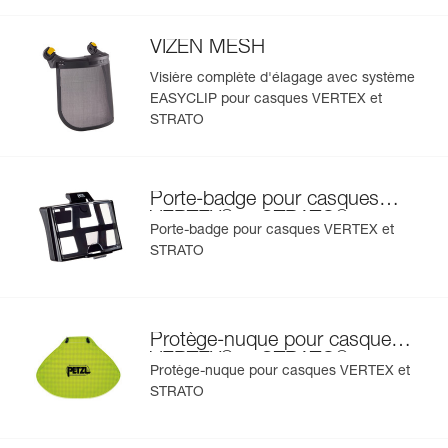
rayons du soleil,
STRATO
En savoir plus
- porte-badge pour identifier rapidement l'utilisateur,
- jugulaire et mousse interchangeables,
VIZEN MESH
- protections auditives,
Visière complète d'élagage avec système
- disponible en quatre couleurs : blanc, jaune, rouge et
EASYCLIP pour casques VERTEX et
noir,
- existe également en deux versions haute visibilité : jaune
STRATO
et orange.
Porte-badge pour casques
®
®
VERTEX
et STRATO
Porte-badge pour casques VERTEX et
STRATO
Protège-nuque pour casques
®
®
VERTEX
et STRATO
Protège-nuque pour casques VERTEX et
STRATO