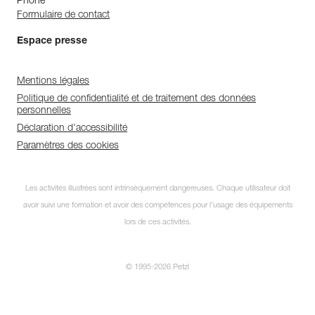
Phone
Formulaire de contact
Espace presse
Mentions légales
Politique de confidentialité et de traitement des données
personnelles
Déclaration d'accessibilité
Paramètres des cookies
Les activités illustrées sont intrinsèquement dangereuses. Chaque utilisateur doit
avoir suivi une formation et avoir des compétences pour l’usage des équipements
lors de ces activités.
© 1995-2026 Petzl