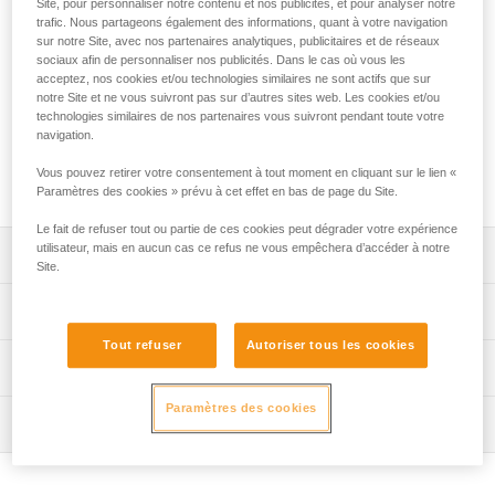
Site, pour personnaliser notre contenu et nos publicités, et pour analyser notre
portage TRANSPORT 45 est confortable et robuste. Le dos,
trafic. Nous partageons également des informations, quant à votre navigation
les bretelles et la sangle ventrale, en mousse thermoformée,
sur notre Site, avec nos partenaires analytiques, publicitaires et de réseaux
procurent un confort optimal à l'utilisateur, même lors du
sociaux afin de personnaliser nos publicités. Dans le cas où vous les
portage de charges lourdes. Sa construction en bâche TPU
acceptez, nos cookies et/ou technologies similaires ne sont actifs que sur
haute résistance permet une utilisation intensive, sans
notre Site et ne vous suivront pas sur d’autres sites web. Les cookies et/ou
craindre une usure prématurée. Sa conception en fait un
technologies similaires de nos partenaires vous suivront pendant toute votre
navigation.
sac pratique, auto-portant, qui peut également être porté à la
main grâce aux trois poignées robustes, hissé et suspendu
Vous pouvez retirer votre consentement à tout moment en cliquant sur le lien «
au poste de travail en position ouverte.
Paramètres des cookies » prévu à cet effet en bas de page du Site.
Le fait de refuser tout ou partie de ces cookies peut dégrader votre expérience
utilisateur, mais en aucun cas ce refus ne vous empêchera d’accéder à notre
Descriptif
Site.
Confort optimal :
Spécifications techniques
- dos, bretelles et sangle ventrale, en mousse
Tout refuser
Autoriser tous les cookies
thermoformée, qui procurent à l'utilisateur un confort
Volume: 45 litres
Informations techniques
optimal lors du portage, quelle que soit la charge.
Dimensions: 58 x 32,5 x 28 cm
Construction robuste :
FAQ
Paramètres des cookies
Poids: 1530 g
- bâche en TPU (sans PVC) à haute résistance pour une
Inspection
FAQ
utilisation régulière à intensive. Elle résiste aux rayons du
Charge maximale : 50 kg
soleil (ne se décolore pas), à l'huile, aux graisses et aux
Voir tous les contenus techniques
Matière(s): Polyamide, polyester, polyuréthane,
hautes et basses températures. Elle ne contient pas de